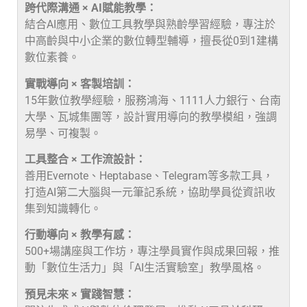
跨代際溝通 × AI賦能教學：
結合AI應用、數位工具教學與熟齡學習經驗，專注於
中高齡與中小企業的數位轉型輔導，擅長從0到1建構
數位素養。
實戰導向 × 客製培訓：
15年數位教學經驗，服務鴻海、1111人力銀行、台南
大學、瓦城集團等，設計實用導向的教學模組，強調
易學、可複製。
工具整合 × 工作流設計：
善用Evernote、Heptabase、Telegram等多款工具，
打造AI第二大腦與一元筆記系統，協助學員從資訊收
集到知識轉化。
行動導向 × 教學有感：
500+場講座與工作坊，專注學員實作與成果回報，推
動「數位生活力」與「AI生活實驗室」教學風格。
預見未來 × 實踐智慧：