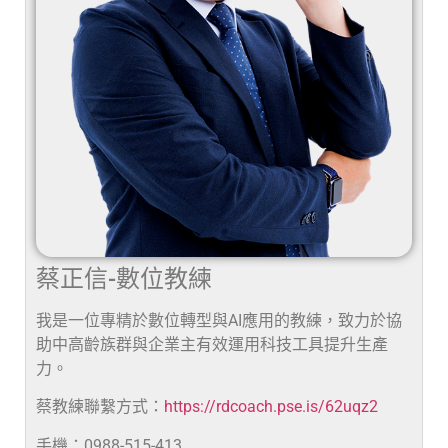
蔡正信-數位教練
我是一位專精於數位轉型與AI應用的教練，致力於協
助中高齡族群與企業主有效運用科技工具提升生產
力。
蔡教練聯繫方式：
https://rdcoach.pse.is/62uqz2
手機：0988-515-413