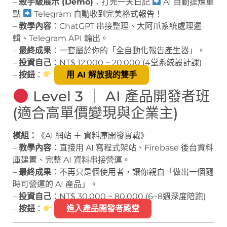
–
殺手級展示 (Demo)
：打完一天日記
AI 自動提煉重
點
Telegram 自動收到完美格式報告！
–
教學內容
：ChatGPT 串接整理、大阿爪系統處理邏
輯、Telegram API 輸出。
–
最終成果
：一套屬於你的「全自動化報告產生器」。
–
投資自己
：NT$ 12,000 ~ 20,000 (4堂系統設計課)
–
按鈕
：
用 AI 解放我的雙手
Level 3 ｜ AI 產品開發者班
(適合高單價變現與企業主)
模組：
《AI 網站 ＋ 資料庫開發實戰》
–
教學內容
：直接用 AI 寫程式架站、Firebase 後台資料
庫建置、完整 AI 資料串接營運。
–
最終成果
：不再只是個使用者，讓你親自「做出一個隨
時可營運的 AI 產品」。
–
投資自己
：NT$ 30,000 ~ 80,000 (6~8週深度陪跑)
–
按鈕
：
進入產品開發者殿堂