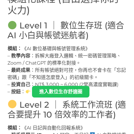
火力)
Level 1 ｜ 數位生存班 (適合
AI 小白與帳號迷航者)
模組：
《AI 數位基礎與帳號管理系統》
–
教學內容
：拆解大廠登入邏輯、統一密碼管理策略、
Zoom / ChatGPT 的標準化對接。
–
最終成果
：所有帳號絕對可控，你再也不會卡在「忘記
密碼」跟「不知道怎麼登入」的初級關卡。
–
投資自己
：NT$ 3,000 ~ 6,000 (2堂高濃度實戰課)
–
按鈕
：
進入數位生存舒適圈
Level 2 ｜ 系統工作流班 (適
合要提升 10 倍效率的工作者)
模組：
《AI 日記與自動化回報系統》