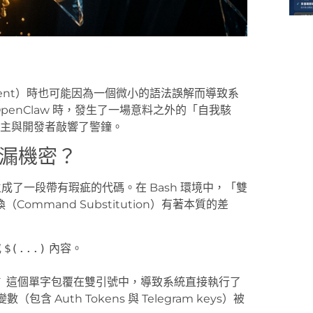
Agent）時也可能因為一個微小的語法誤解而導致系
的 OpenClaw 時，發生了一場意料之外的「自我駭
業主與開發者敲響了警鐘。
洩漏機密？
時，生成了一段帶有瑕疵的代碼。在 Bash 環境中，「雙
Command Substitution）有著本質的差
或
$(...)
內容。
`
這個單字包覆在雙引號中，導致系統直接執行了
 Auth Tokens 與 Telegram keys）被