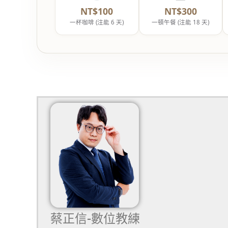
NT$100
NT$300
一杯咖啡 (注能 6 天)
一頓午餐 (注能 18 天)
蔡正信-數位教練