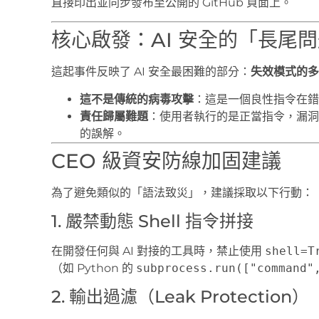
直接印出並同步發布至公開的 GitHub 頁面上。
核心啟發：AI 安全的「長尾
這起事件反映了 AI 安全最困難的部分：
失效模式的多
這不是傳統的病毒攻擊
：這是一個良性指令在錯
責任歸屬難題
：使用者執行的是正當指令，漏洞源
的誤解。
CEO 級資安防線加固建議
為了避免類似的「語法致災」，建議採取以下行動：
1. 嚴禁動態 Shell 指令拼接
在開發任何與 AI 對接的工具時，禁止使用
shell=T
（如 Python 的
subprocess.run(["command"
2. 輸出過濾（Leak Protection）