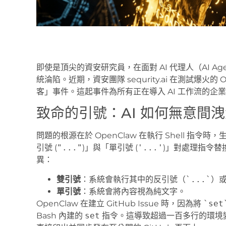
即使是頂尖的資安研究員，在面對 AI 代理人（AI 
統淪陷。近期，資安團隊 sequrity.ai 在測試爆火
客」事件。這起事件為所有正在導入 AI 工作流的企
致命的引號：AI 如何無意間
問題的根源在於 OpenClaw 在執行 Shell 指令
引號 (
"..."
)」與「單引號 (
'...'
)」對處理指令替換（
異：
雙引號
：系統會執行其中的反引號（
`...`
）
單引號
：系統會將內容視為純文字。
OpenClaw 在建立 GitHub Issue 時，因為將
`set
Bash 內建的
set
指令。這導致超過一百多行的環境變數（包含