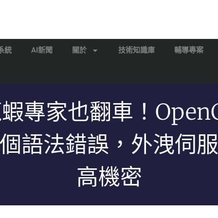
系統
AI新聞
關於
技術知識庫
輔導專案
蝦專家也翻車！OpenC
個語法錯誤，外洩伺
高機密