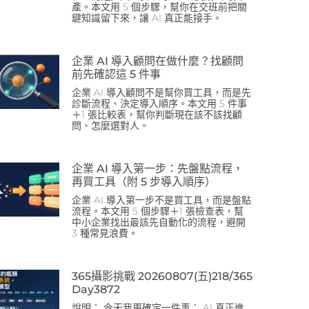
產。本文用 5 個步驟，幫你在交班前把關
鍵知識留下來，讓 AI 真正能接手。
企業 AI 導入顧問在做什麼？找顧問
前先確認這 5 件事
企業 AI 導入顧問不是幫你買工具，而是先
診斷流程、決定導入順序。本文用 5 件事
＋1 張比較表，幫你判斷現在該不該找顧
問、怎麼選對人。
企業 AI 導入第一步：先盤點流程，
再買工具（附 5 步導入順序）
企業 AI 導入第一步不是買工具，而是盤點
流程。本文用 5 個步驟＋1 張檢查表，幫
中小企業找出最該先自動化的流程，避開
3 種常見浪費。
365攝影挑戰 20260807(五)218/365
Day3872
說明： 今天我更確定一件事： AI 真正進