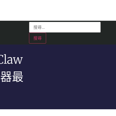
law
服器最