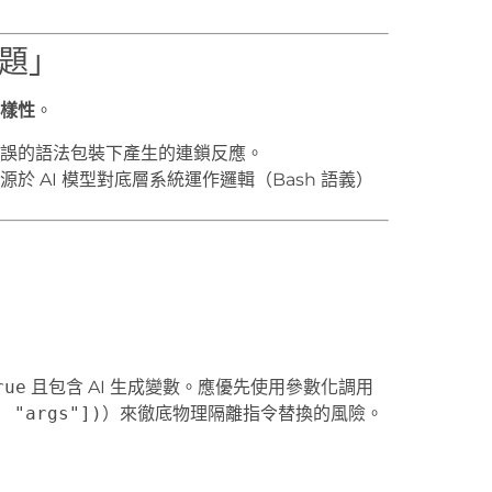
問題」
樣性
。
誤的語法包裝下產生的連鎖反應。
於 AI 模型對底層系統運作邏輯（Bash 語義）
rue
且包含 AI 生成變數。應優先使用參數化調用
, "args"])
）來徹底物理隔離指令替換的風險。