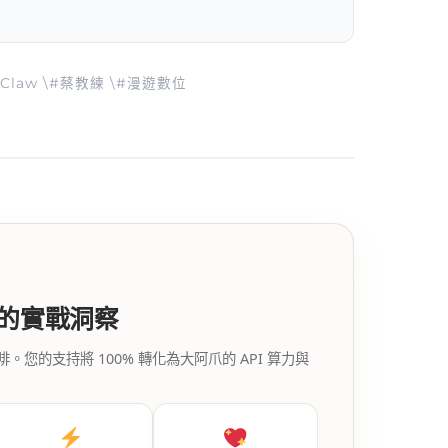
nClaw \#蔡教練 \#漫遊數位
代的實戰洞察
的支持將 100% 轉化為大阿爪的 API 算力與