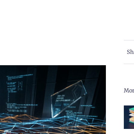
Sh
Mor