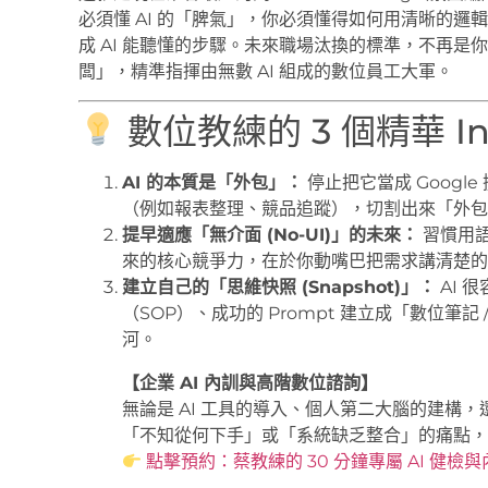
必須懂 AI 的「脾氣」，你必須懂得如何用清晰的邏
成 AI 能聽懂的步驟。未來職場汰換的標準，不再
闆」，精準指揮由無數 AI 組成的數位員工大軍。
數位教練的 3 個精華 Ins
AI 的本質是「外包」：
停止把它當成 Goog
（例如報表整理、競品追蹤），切割出來「外包」
提早適應「無介面 (No-UI)」的未來：
習慣用
來的核心競爭力，在於你動嘴巴把需求講清楚的
建立自己的「思維快照 (Snapshot)」：
AI 
（SOP）、成功的 Prompt 建立成「數位筆記
河。
【企業 AI 內訓與高階數位諮詢】
無論是 AI 工具的導入、個人第二大腦的建構
「不知從何下手」或「系統缺乏整合」的痛點，
點擊預約：蔡教練的 30 分鐘專屬 AI 健檢