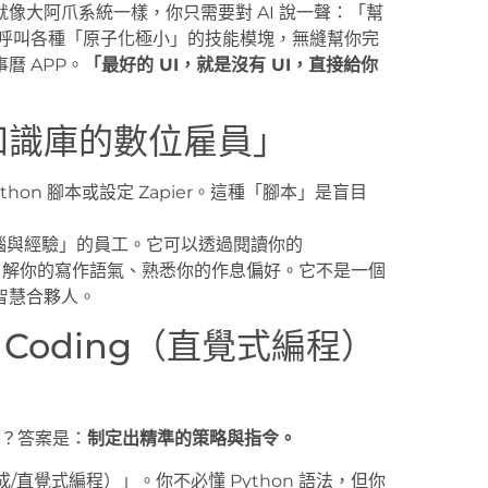
就像大阿爪系統一樣，你只需要對 AI 說一聲：「幫
後呼叫各種「原子化極小」的技能模塊，無縫幫你完
曆 APP。
「最好的 UI，就是沒有 UI，直接給你
知識庫的數位雇員」
on 腳本或設定 Zapier。這種「腳本」是盲目
「大腦與經驗」的員工。它可以透過閱讀你的
讀取），了解你的寫作語氣、熟悉你的作息偏好。它不是一個
智慧合夥人。
 Coding（直覺式編程）
嘛？答案是：
制定出精準的策略與指令。
成/直覺式編程）」。你不必懂 Python 語法，但你