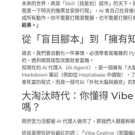
未來的世界，將是「Skill（技能包）超市」的天下。
我查一下明天的機票並安排行程」，AI 會自己在背
成所有動作。你不需要打開瀏覽器，也不需要打開行事
結果。」
從「盲目腳本」到「擁有
過去，我們要自動化一件事情，必須學會寫複雜的 Pyth
的，遇到網頁版型改變就會當機。
但現在的 AI 代理人（AI Agent），是一個擁有
Markdown 筆記（例如從 Heptabase 中
會死當的程式，而是一個可以「外包大腦與器官」的
大淘汰時代：你懂得 Vibe
嗎？
既然苦力活都被 AI 代理人做完了，那我們人類要幹
這就是現在矽谷最紅的詞：「Vibe Coding（氛圍編