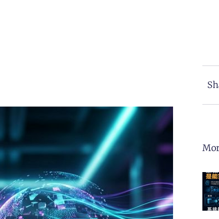
Sh
Mor