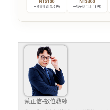
NT$100
NT$300
一杯咖啡 (注能 6 天)
一頓午餐 (注能 18 天)
蔡正信-數位教練