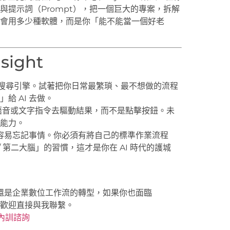
輯與提示詞（Prompt），把一個巨大的專案，拆解
是你會用多少種軟體，而是你「能不能當一個好老
ight
le 搜尋引擎。試著把你日常最繁瑣、最不想做的流程
給 AI 去做。
語音或文字指令去驅動結果，而不是點擊按鈕。未
能力。
很容易忘記事情。你必須有將自己的標準作業流程
 / 第二大腦」的習慣，這才是你在 AI 時代的護城
，還是企業數位工作流的轉型，如果你也面臨
歡迎直接與我聯繫。
與內訓諮詢