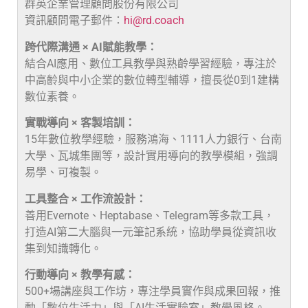
群英企業管理顧問股份有限公司
資訊顧問電子郵件：
hi@rd.coach
跨代際溝通 × AI賦能教學：
結合AI應用、數位工具教學與熟齡學習經驗，專注於
中高齡與中小企業的數位轉型輔導，擅長從0到1建構
數位素養。
實戰導向 × 客製培訓：
15年數位教學經驗，服務鴻海、1111人力銀行、台南
大學、瓦城集團等，設計實用導向的教學模組，強調
易學、可複製。
工具整合 × 工作流設計：
善用Evernote、Heptabase、Telegram等多款工具，
打造AI第二大腦與一元筆記系統，協助學員從資訊收
集到知識轉化。
行動導向 × 教學有感：
500+場講座與工作坊，專注學員實作與成果回報，推
動「數位生活力」與「AI生活實驗室」教學風格。