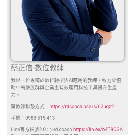
蔡正信-數位教練
我是一位專精於數位轉型與AI應用的教練，致力於協
助中高齡族群與企業主有效運用科技工具提升生產
力。
蔡教練聯繫方式：
https://rdcoach.pse.is/62uqz2
手機：0988-515-413
Line官方帳號2.0 : @rd.coach
https://lin.ee/n4T9CGA