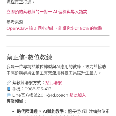
流程真正打通。
立即預約蔡教練的一對一 AI 健檢與導入諮詢
參考來源：
OpenClaw 這 3 個小功能，能讓你少走 80% 的彎路
蔡正信-數位教練
我是一位專精於數位轉型與AI應用的教練，致力於協助
中高齡族群與企業主有效運用科技工具提升生產力。
蔡教練聯繫方式：
點此聯繫
手機：0988-515-413
Line官方帳號2.0 : @rd.coach
點此加入
專業領域：
跨代際溝通 × AI賦能教學
：擅長從0到1建構數位素