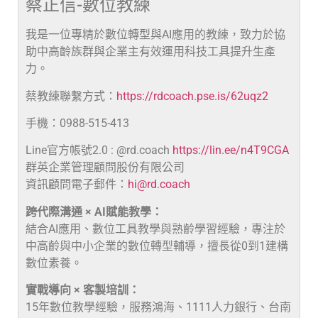
蔡正信-數位教練
我是一位專精於數位轉型與AI應用的教練，致力於協
助中高齡族群與企業主有效運用科技工具提升生產
力。
蔡教練聯繫方式：
https://rdcoach.pse.is/62uqz2
手機：0988-515-413
Line官方帳號2.0 : @rd.coach
https://lin.ee/n4T9CGA
群英企業管理顧問股份有限公司
資訊顧問電子郵件：
hi@rd.coach
跨代際溝通 × AI賦能教學：
結合AI應用、數位工具教學與熟齡學習經驗，專注於
中高齡與中小企業的數位轉型輔導，擅長從0到1建構
數位素養。
實戰導向 × 客製培訓：
15年數位教學經驗，服務鴻海、1111人力銀行、台南