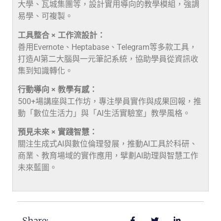
大學、瓦城集團等，設計實用導向的教學模組，強調
易學、可複製。
工具整合 × 工作流設計：
善用Evernote、Heptabase、Telegram等多款工具，
打造AI第二大腦與一元筆記系統，協助學員從資訊收
集到知識轉化。
行動導向 × 教學有感：
500+場講座與工作坊，專注學員實作與成果回報，推
動「數位生活力」與「AI生活實驗室」教學風格。
預見未來 × 實踐智慧：
關注生成式AI與數位倫理發展，推動AI工具於科研、
商業、教育場域的實作應用，擘劃AI助理與智慧工作
未來藍圖。
Share: