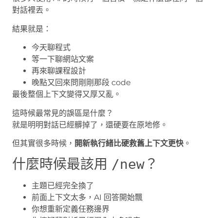
對話裡丟。
結果就是：
今天聊程式
等一下聊網站文案
再來聊課程設計
晚點又回來問剛剛那段 code
最後整個上下文變得又厚又亂。
這時候最常見的誤區是什麼？
就是明明對話已經髒掉了，還硬要在原地修。
但其實很多時候，
開新執行緒比硬救舊上下文更快
。
什麼時候最該用
？
/new
主題已經完全換了
前面上下文太多，AI 回答開始飄
你想重新定義任務邊界