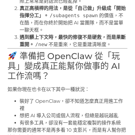
際上常常是對話流已經亂掉。
真正高槓桿的用法，是從「自己做」升級成「開始
指揮分工」。
/subagents spawn
的價值，不
在酷，而在你終於開始把 AI 當團隊，而不是當單
一聊天框。
遇到髒上下文時，最快的修復不是硬救，而是果斷
重開。
/new
不是重來，它是重建清晰度。
準備把 OpenClaw 從「玩
具」變成真正能幫你做事的 AI
工作流嗎？
如果你現在也卡在以下其中一種狀況：
裝好了 OpenClaw，卻不知道怎麼真正用進工作
裡
想把 AI 導入公司或個人流程，但總是越玩越亂
有很多工具，卻沒有一套能穩定複製的操作系統
那你需要的通常不是再多看 10 支影片，而是有人幫你把