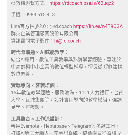
蔡教練聯繫方式：
https://rdcoach.pse.is/62uqz2
手機：0988-515-413
Line官方帳號2.0 : @rd.coach
https://lin.ee/n4T9CGA
群英企業管理顧問股份有限公司
資訊顧問電子郵件：
hi@rd.coach
跨代際溝通 × AI賦能教學：
結合AI應用、數位工具教學與熟齡學習經驗，專注於
中高齡與中小企業的數位轉型輔導，擅長從0到1建構
數位素養。
實戰導向 × 客製培訓：
15年數位教學經驗，服務鴻海、1111人力銀行、台南
大學、瓦城集團等，設計實用導向的教學模組，強調
易學、可複製。
工具整合 × 工作流設計：
善用Evernote、Heptabase、Telegram等多款工具，
打造AI第二大腦與一元筆記系統，協助學員從資訊收