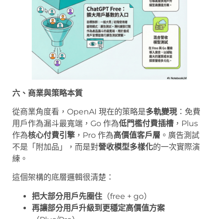
六、商業與策略本質
從商業角度看，OpenAI 現在的策略是
多軌變現
：免費
用戶作為漏斗最寬端，Go 作為
低門檻付費插槽
，Plus
作為
核心付費引擎
，Pro 作為
高價值客戶層
。廣告測試
不是「附加品」，而是對
營收模型多樣化
的一次實際演
練。
這個架構的底層邏輯很清楚：
把大部分用戶先圈住
（free + go）
再讓部分用戶升級到更穩定高價值方案