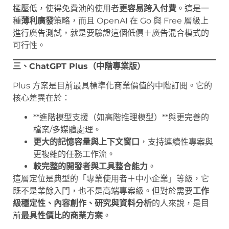
檻壓低，使得免費池的使用者
更容易跨入付費
。這是一
種
薄利廣發
策略，而且 OpenAI 在 Go 與 Free 層級上
進行廣告測試，就是要驗證這個低價＋廣告混合模式的
可行性。
三、ChatGPT Plus（中階專業版）
Plus 方案是目前最具標準化商業價值的中階訂閱。它的
核心差異在於：
**進階模型支援（如高階推理模型）**與更完善的
檔案/多媒體處理。
更大的記憶容量與上下文窗口
，支持連續性專案與
更複雜的任務工作流。
較完整的開發者與工具整合能力
。
這層定位是典型的「專業使用者＋中小企業」等級，它
既不是業餘入門，也不是高端專案級。但對於需要
工作
級穩定性、內容創作、研究與資料分析
的人來說，是目
前
最具性價比的商業方案
。