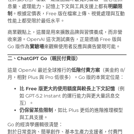
息量、處理能力、記憶上下文與工具支援上都有
明顯限
制
。根據定價表，Free 版在檔案上傳、視覺處理與互動
性能上都受限於最低水平。
商業觀點上，這層是用來擴散品牌與習慣養成，而非營
收來源。OpenAI 這次測試廣告，正是透過 Free 版與
Go 版作為
實驗場
來觀察使用者反應與廣告變現可能。
二、ChatGPT Go（親民付費版）
這是 OpenAI 最近全球推行的
低階付費方案
（美金約 8/
月，相對 Plus 與 Pro 低很多）。Go 版的本質定位是：
比 Free 版更大的使用額度與較長上下文記憶
（例
如 GPT‑5.2 Instant 的運行能力與更大量訊息交
互）。
仍保留某些限制
，如比 Plus 更低的進階推理模型
與工具支援。
Go 的經濟學邏輯很清楚：
對於日常查詢、簡單創作、基本生產力支援者，付費門