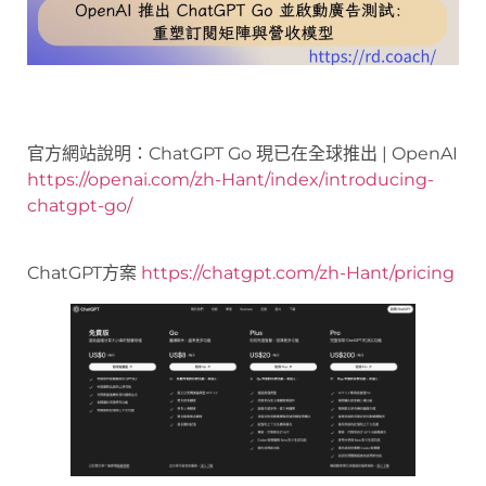
官方網站說明：ChatGPT Go 現已在全球推出 | OpenAI
https://openai.com/zh-Hant/index/introducing-
chatgpt-go/
ChatGPT方案
https://chatgpt.com/zh-Hant/pricing