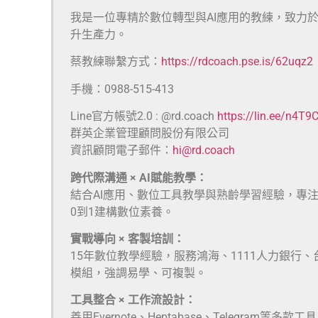
我是一位專精於數位轉型與AI應用的教練，致力
升生產力。
蔡教練聯繫方式：
https://rdcoach.pse.is/62uqz2
手機：0988-515-413
Line官方帳號2.0 : @rd.coach
https://lin.ee/n4T9
群英企業管理顧問股份有限公司
資訊顧問電子郵件：
hi@rd.coach
跨代際溝通 × AI賦能教學：
結合AI應用、數位工具教學與熟齡學習經驗，專
0到1建構數位素養。
實戰導向 × 客製培訓：
15年數位教學經驗，服務鴻海、1111人力銀行
模組，強調易學、可複製。
工具整合 × 工作流設計：
善用Evernote、Heptabase、Telegra