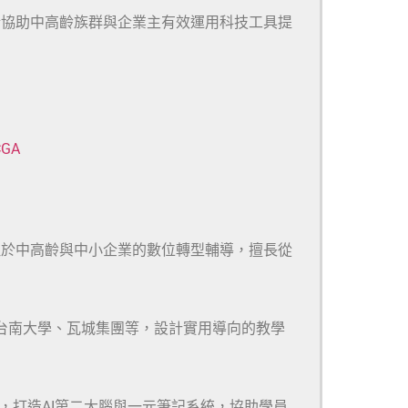
於協助中高齡族群與企業主有效運用科技工具提
CGA
注於中高齡與中小企業的數位轉型輔導，擅長從
、台南大學、瓦城集團等，設計實用導向的教學
m等多款工具，打造AI第二大腦與一元筆記系統，協助學員