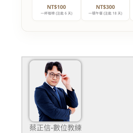
NT$100
NT$300
一杯咖啡 (注能 6 天)
一頓午餐 (注能 18 天)
蔡正信-數位教練