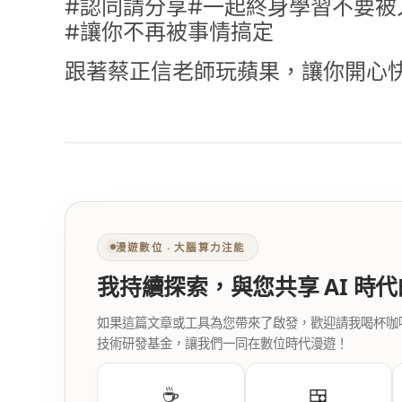
#認同請分享#一起終身學習不要被
#讓你不再被事情搞定
跟著蔡正信老師玩蘋果，讓你開心
漫遊數位 ‧ 大腦算力注能
我持續探索，與您共享 AI 時
如果這篇文章或工具為您帶來了啟發，歡迎請我喝杯咖啡。您
技術研發基金，讓我們一同在數位時代漫遊！
☕
🍱