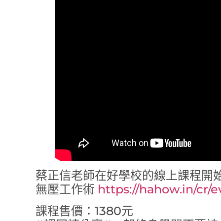
蔡正信老師在好學校的線上課程開始募
無壓工作術
https://hahow.in/cr/
課程售價：1380元