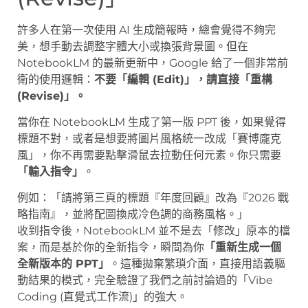
許多人在第一次使用 AI 生成簡報時，總會覺得不夠完
美，想手動去調整字體大小或換張背景圖。但在
NotebookLM 的最新更新中，Google 給了一個非常前
衛的使用邏輯：
不要「編輯 (Edit)」，請直接「重構
(Revise)」。
當你在 NotebookLM 生成了第一版 PPT 後，如果覺得
標題不對，或者是想要將圖片風格統一改成「賽博龐克
風」，你不再需要點擊滑鼠去拉動任何元素。你只需要
「輸入指令」
。
例如：「請將第三頁的標題『年度回顧』改為『2026 戰
略指南』，並將配圖換成冷色調的商務風格。」
收到指令後，NotebookLM 並不是去「修改」原本的檔
案，而是基於你的全新指令，瞬間為你
「重新生成一個
全新版本的 PPT」
。這種拋棄繁瑣介面，直接用語義驅
動結果的模式，完全驗證了我們之前討論過的「Vibe
Coding (直覺式工作流)」的強大。