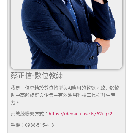
蔡正信-數位教練
我是一位專精於數位轉型與AI應用的教練，致力於協
助中高齡族群與企業主有效運用科技工具提升生產
力。
蔡教練聯繫方式：
https://rdcoach.pse.is/62uqz2
手機：0988-515-413