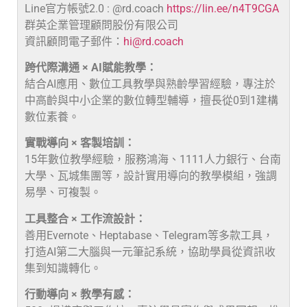
Line官方帳號2.0 : @rd.coach
https://lin.ee/n4T9CGA
群英企業管理顧問股份有限公司
資訊顧問電子郵件：
hi@rd.coach
跨代際溝通 × AI賦能教學：
結合AI應用、數位工具教學與熟齡學習經驗，專注於
中高齡與中小企業的數位轉型輔導，擅長從0到1建構
數位素養。
實戰導向 × 客製培訓：
15年數位教學經驗，服務鴻海、1111人力銀行、台南
大學、瓦城集團等，設計實用導向的教學模組，強調
易學、可複製。
工具整合 × 工作流設計：
善用Evernote、Heptabase、Telegram等多款工具，
打造AI第二大腦與一元筆記系統，協助學員從資訊收
集到知識轉化。
行動導向 × 教學有感：