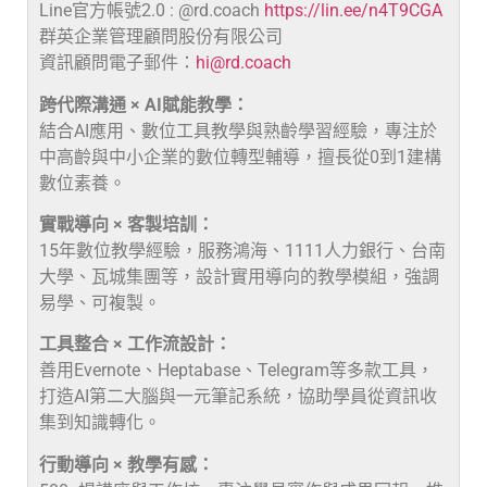
Line官方帳號2.0 : @rd.coach
https://lin.ee/n4T9CGA
群英企業管理顧問股份有限公司
資訊顧問電子郵件：
hi@rd.coach
跨代際溝通 × AI賦能教學：
結合AI應用、數位工具教學與熟齡學習經驗，專注於
中高齡與中小企業的數位轉型輔導，擅長從0到1建構
數位素養。
實戰導向 × 客製培訓：
15年數位教學經驗，服務鴻海、1111人力銀行、台南
大學、瓦城集團等，設計實用導向的教學模組，強調
易學、可複製。
工具整合 × 工作流設計：
善用Evernote、Heptabase、Telegram等多款工具，
打造AI第二大腦與一元筆記系統，協助學員從資訊收
集到知識轉化。
行動導向 × 教學有感：