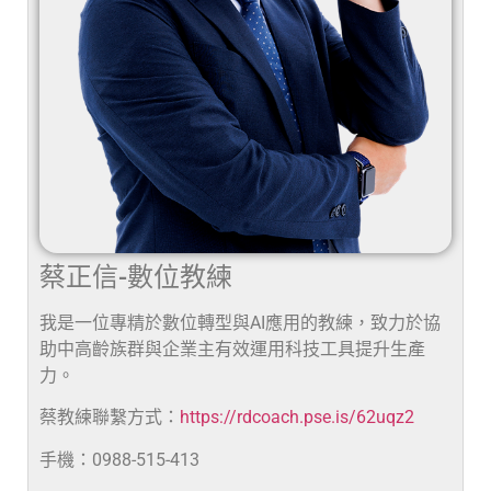
蔡正信-數位教練
我是一位專精於數位轉型與AI應用的教練，致力於協
助中高齡族群與企業主有效運用科技工具提升生產
力。
蔡教練聯繫方式：
https://rdcoach.pse.is/62uqz2
手機：0988-515-413