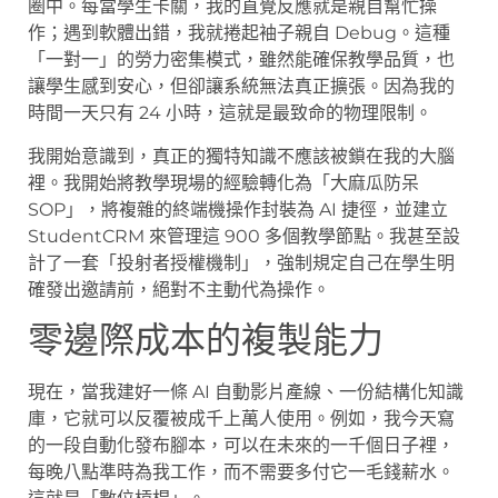
圈中。每當學生卡關，我的直覺反應就是親自幫忙操
作；遇到軟體出錯，我就捲起袖子親自 Debug。這種
「一對一」的勞力密集模式，雖然能確保教學品質，也
讓學生感到安心，但卻讓系統無法真正擴張。因為我的
時間一天只有 24 小時，這就是最致命的物理限制。
我開始意識到，真正的獨特知識不應該被鎖在我的大腦
裡。我開始將教學現場的經驗轉化為「大麻瓜防呆
SOP」，將複雜的終端機操作封裝為 AI 捷徑，並建立
StudentCRM 來管理這 900 多個教學節點。我甚至設
計了一套「投射者授權機制」，強制規定自己在學生明
確發出邀請前，絕對不主動代為操作。
零邊際成本的複製能力
現在，當我建好一條 AI 自動影片產線、一份結構化知識
庫，它就可以反覆被成千上萬人使用。例如，我今天寫
的一段自動化發布腳本，可以在未來的一千個日子裡，
每晚八點準時為我工作，而不需要多付它一毛錢薪水。