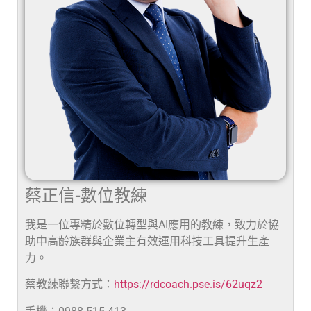
蔡正信-數位教練
我是一位專精於數位轉型與AI應用的教練，致力於協
助中高齡族群與企業主有效運用科技工具提升生產
力。
蔡教練聯繫方式：
https://rdcoach.pse.is/62uqz2