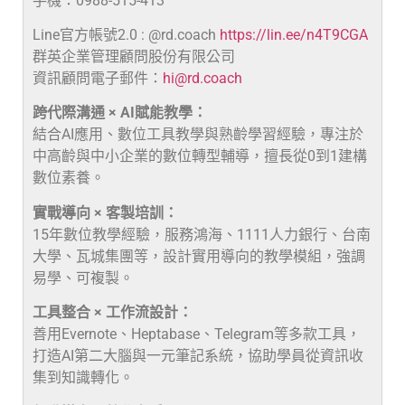
手機：0988-515-413
Line官方帳號2.0 : @rd.coach
https://lin.ee/n4T9CGA
群英企業管理顧問股份有限公司
資訊顧問電子郵件：
hi@rd.coach
跨代際溝通 × AI賦能教學：
結合AI應用、數位工具教學與熟齡學習經驗，專注於
中高齡與中小企業的數位轉型輔導，擅長從0到1建構
數位素養。
實戰導向 × 客製培訓：
15年數位教學經驗，服務鴻海、1111人力銀行、台南
大學、瓦城集團等，設計實用導向的教學模組，強調
易學、可複製。
工具整合 × 工作流設計：
善用Evernote、Heptabase、Telegram等多款工具，
打造AI第二大腦與一元筆記系統，協助學員從資訊收
集到知識轉化。