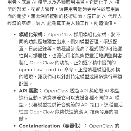
用者、底層 AI 模型以及各種應用場景。它簡化了 AI 模
型的部署、配置與管理，讓使用者能夠更專注於應用層
面的開發，無需深陷複雜的技術細節。這正是 AI 代理人
經濟的基礎：讓 AI 能夠真正為人類工作，創造價值。
模組化架構：
OpenClaw 採用模組化架構，將不
同的功能區塊獨立出來，例如模型管理、渠道配
置、日誌記錄等。這種設計提高了程式碼的可維護
性與可擴展性，也讓使用者能夠更靈活地調整與客
製化 OpenClaw 的功能。正如逐字稿中提到的
openclaw config
命令，正是這種模組化架構
的體現，讓我們可以針對特定模型或渠道進行單獨
配置。
API 驅動：
OpenClaw 透過 API 與底層 AI 模型
進行互動。這意味著它可以支援各種不同的 AI 模
型，只要模型提供符合規範的 API 接口。這種靈活
性是 OpenClaw 能夠快速適應 AI 技術發展的關
鍵。
Containerization（容器化）：
OpenClaw 的