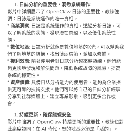
日誌分析的重要性，洞悉系統運作
:
影片中詳細展示了 OpenClaw 日誌的重要性，教練強
調：日誌是系統運作的唯一真相。
*
商業洞察
: 日誌是系統運作的真相，透過分析日誌，可
以了解系統的狀態、發現潛在問題，以及優化系統性
能。
*
數位地基
: 日誌分析就像是數位地基的X光，可以幫助我
們了解地基的結構，找出薄弱環節，並加以修補。
*
複利效應
: 隨著使用者對日誌分析越來越熟練，他們能
夠更快地發現和解決問題，降低系統故障的風險，提高
系統的穩定性。
*
資產價值
: 具備日誌分析能力的使用者，能夠為企業提
供更可靠的技術支援。他們可以將自己的日誌分析經驗
分享到社群媒體上，建立專業形象，吸引更多合作機
會。
持續更新，確保龍蝦安全
:
影片中強調了 OpenClaw 持續更新的重要性，教練也對
此高度認同：在 AI 時代，您的地基必須是「活的」。