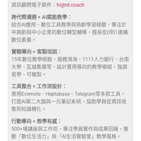
資訊顧問電子郵件：
hi@rd.coach
跨代際溝通 × AI賦能教學：
結合AI應用、數位工具教學與熟齡學習經驗，專注於
中高齡與中小企業的數位轉型輔導，擅長從0到1建構
數位素養。
實戰導向 × 客製培訓：
15年數位教學經驗，服務鴻海、1111人力銀行、台南
大學、瓦城集團等，設計實用導向的教學模組，強調
易學、可複製。
工具整合 × 工作流設計：
善用Evernote、Heptabase、Telegram等多款工具，
打造AI第二大腦與一元筆記系統，協助學員從資訊收
集到知識轉化。
行動導向 × 教學有感：
500+場講座與工作坊，專注學員實作與成果回報，推
動「數位生活力」與「AI生活實驗室」教學風格。