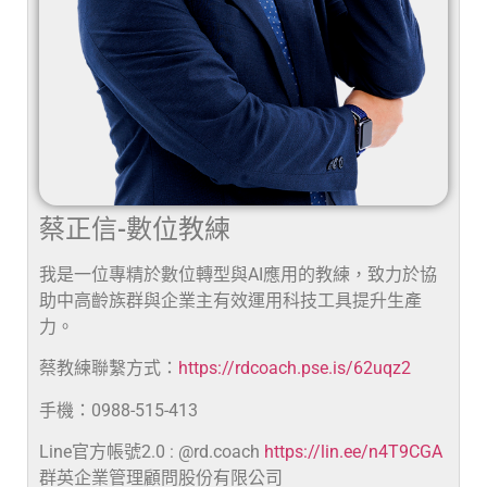
蔡正信-數位教練
我是一位專精於數位轉型與AI應用的教練，致力於協
助中高齡族群與企業主有效運用科技工具提升生產
力。
蔡教練聯繫方式：
https://rdcoach.pse.is/62uqz2
手機：0988-515-413
Line官方帳號2.0 : @rd.coach
https://lin.ee/n4T9CGA
群英企業管理顧問股份有限公司