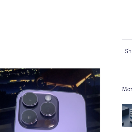
Sh
Mor