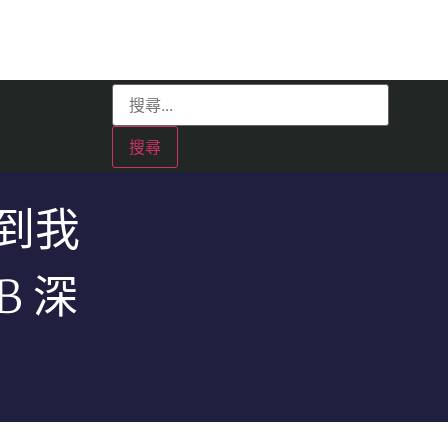
送到我
GB 深