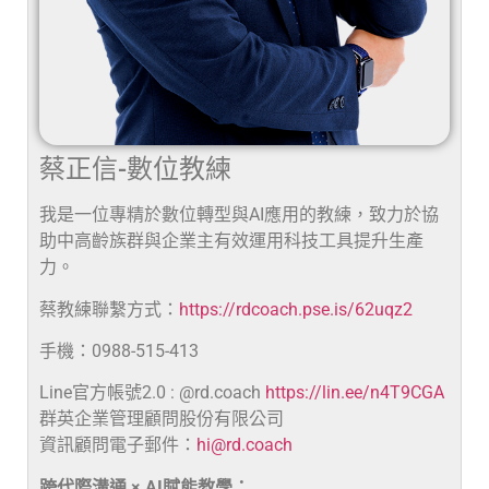
蔡正信-數位教練
我是一位專精於數位轉型與AI應用的教練，致力於協
助中高齡族群與企業主有效運用科技工具提升生產
力。
蔡教練聯繫方式：
https://rdcoach.pse.is/62uqz2
手機：0988-515-413
Line官方帳號2.0 : @rd.coach
https://lin.ee/n4T9CGA
群英企業管理顧問股份有限公司
資訊顧問電子郵件：
hi@rd.coach
跨代際溝通 × AI賦能教學：