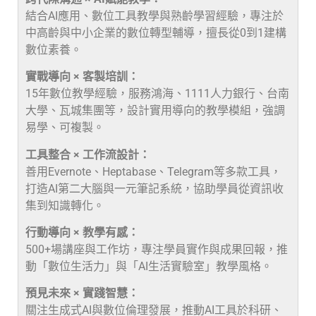
結合AI應用、數位工具教學與熟齡學習經驗，專注於
中高齡與中小企業的數位轉型輔導，擅長從0到1建構
數位素養。
實戰導向 × 客製培訓：
15年數位教學經驗，服務鴻海、1111人力銀行、台南
大學、瓦城集團等，設計實用導向的教學模組，強調
易學、可複製。
工具整合 × 工作流設計：
善用Evernote、Heptabase、Telegram等多款工具，
打造AI第二大腦與一元筆記系統，協助學員從資訊收
集到知識轉化。
行動導向 × 教學有感：
500+場講座與工作坊，專注學員實作與成果回報，推
動「數位生活力」與「AI生活實驗室」教學風格。
預見未來 × 實踐智慧：
關注生成式AI與數位倫理發展，推動AI工具於科研、