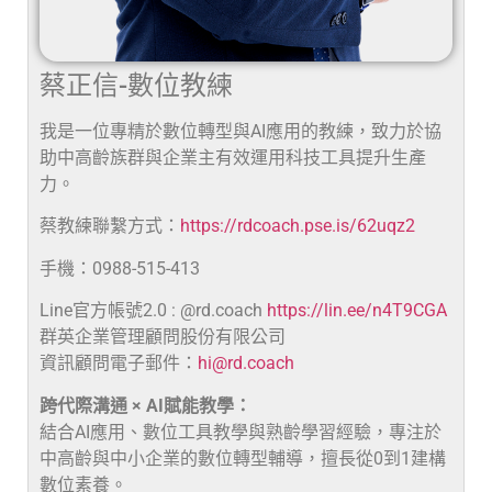
蔡正信-數位教練
我是一位專精於數位轉型與AI應用的教練，致力於協
助中高齡族群與企業主有效運用科技工具提升生產
力。
蔡教練聯繫方式：
https://rdcoach.pse.is/62uqz2
手機：0988-515-413
Line官方帳號2.0 : @rd.coach
https://lin.ee/n4T9CGA
群英企業管理顧問股份有限公司
資訊顧問電子郵件：
hi@rd.coach
跨代際溝通 × AI賦能教學：
結合AI應用、數位工具教學與熟齡學習經驗，專注於
中高齡與中小企業的數位轉型輔導，擅長從0到1建構
數位素養。