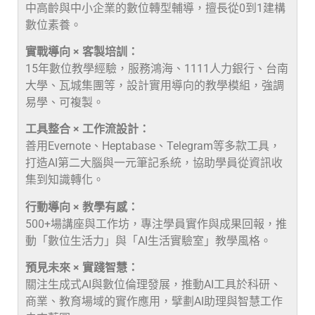
中高齡與中小企業的數位轉型輔導，擅長從0到1建構
數位素養。
實戰導向 × 客製培訓：
15年數位教學經驗，服務鴻海、1111人力銀行、台南
大學、瓦城集團等，設計實用導向的教學模組，強調
易學、可複製。
工具整合 × 工作流設計：
善用Evernote、Heptabase、Telegram等多款工具，
打造AI第二大腦與一元筆記系統，協助學員從資訊收
集到知識轉化。
行動導向 × 教學有感：
500+場講座與工作坊，專注學員實作與成果回報，推
動「數位生活力」與「AI生活實驗室」教學風格。
預見未來 × 實踐智慧：
關注生成式AI與數位倫理發展，推動AI工具於科研、
商業、教育場域的實作應用，擘劃AI助理與智慧工作