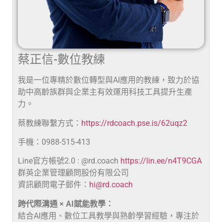
蔡正信-數位教練
我是一位專精於數位轉型與AI應用的教練，致力於協
助中高齡族群與企業主有效運用科技工具提升生產
力。
蔡教練聯繫方式：
https://rdcoach.pse.is/62uqz2
手機：0988-515-413
Line官方帳號2.0 : @rd.coach
https://lin.ee/n4T9CGA
群英企業管理顧問股份有限公司
資訊顧問電子郵件：
hi@rd.coach
跨代際溝通 × AI賦能教學：
結合AI應用、數位工具教學與熟齡學習經驗，專注於