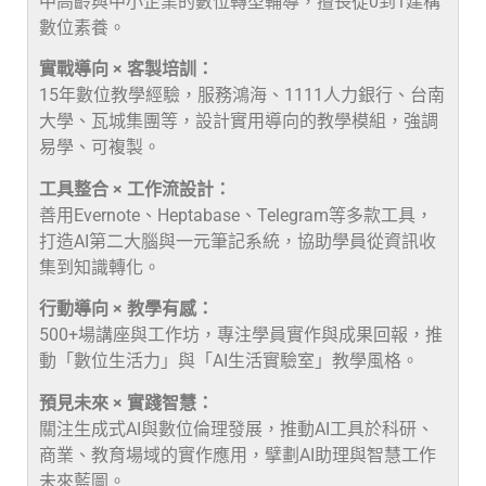
中高齡與中小企業的數位轉型輔導，擅長從0到1建構
數位素養。
實戰導向 × 客製培訓：
15年數位教學經驗，服務鴻海、1111人力銀行、台南
大學、瓦城集團等，設計實用導向的教學模組，強調
易學、可複製。
工具整合 × 工作流設計：
善用Evernote、Heptabase、Telegram等多款工具，
打造AI第二大腦與一元筆記系統，協助學員從資訊收
集到知識轉化。
行動導向 × 教學有感：
500+場講座與工作坊，專注學員實作與成果回報，推
動「數位生活力」與「AI生活實驗室」教學風格。
預見未來 × 實踐智慧：
關注生成式AI與數位倫理發展，推動AI工具於科研、
商業、教育場域的實作應用，擘劃AI助理與智慧工作
未來藍圖。