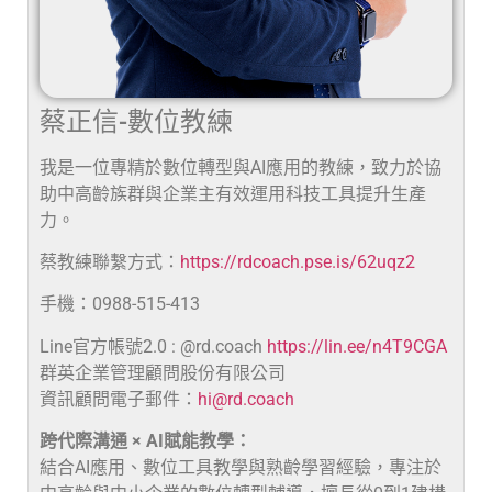
蔡正信-數位教練
我是一位專精於數位轉型與AI應用的教練，致力於協
助中高齡族群與企業主有效運用科技工具提升生產
力。
蔡教練聯繫方式：
https://rdcoach.pse.is/62uqz2
手機：0988-515-413
Line官方帳號2.0 : @rd.coach
https://lin.ee/n4T9CGA
群英企業管理顧問股份有限公司
資訊顧問電子郵件：
hi@rd.coach
跨代際溝通 × AI賦能教學：
結合AI應用、數位工具教學與熟齡學習經驗，專注於