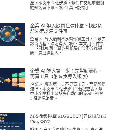
產。本文用 5 個步驟，幫你在交班前把關
鍵知識留下來，讓 AI 真正能接手。
企業 AI 導入顧問在做什麼？找顧問
前先確認這 5 件事
企業 AI 導入顧問不是幫你買工具，而是先
診斷流程、決定導入順序。本文用 5 件事
＋1 張比較表，幫你判斷現在該不該找顧
問、怎麼選對人。
企業 AI 導入第一步：先盤點流程，
再買工具（附 5 步導入順序）
企業 AI 導入第一步不是買工具，而是盤點
流程。本文用 5 個步驟＋1 張檢查表，幫
中小企業找出最該先自動化的流程，避開
3 種常見浪費。
365攝影挑戰 20260807(五)218/365
Day3872
說明： 今天我更確定一件事： AI 真正進