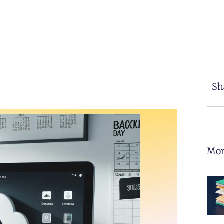
Sh
Mor