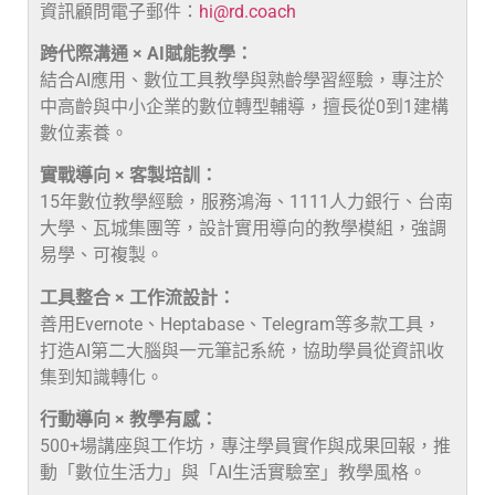
資訊顧問電子郵件：
hi@rd.coach
跨代際溝通 × AI賦能教學：
結合AI應用、數位工具教學與熟齡學習經驗，專注於
中高齡與中小企業的數位轉型輔導，擅長從0到1建構
數位素養。
實戰導向 × 客製培訓：
15年數位教學經驗，服務鴻海、1111人力銀行、台南
大學、瓦城集團等，設計實用導向的教學模組，強調
易學、可複製。
工具整合 × 工作流設計：
善用Evernote、Heptabase、Telegram等多款工具，
打造AI第二大腦與一元筆記系統，協助學員從資訊收
集到知識轉化。
行動導向 × 教學有感：
500+場講座與工作坊，專注學員實作與成果回報，推
動「數位生活力」與「AI生活實驗室」教學風格。