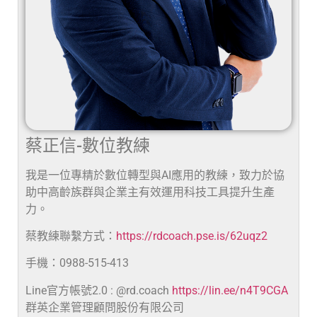
蔡正信-數位教練
我是一位專精於數位轉型與AI應用的教練，致力於協
助中高齡族群與企業主有效運用科技工具提升生產
力。
蔡教練聯繫方式：
https://rdcoach.pse.is/62uqz2
手機：0988-515-413
Line官方帳號2.0 : @rd.coach
https://lin.ee/n4T9CGA
群英企業管理顧問股份有限公司