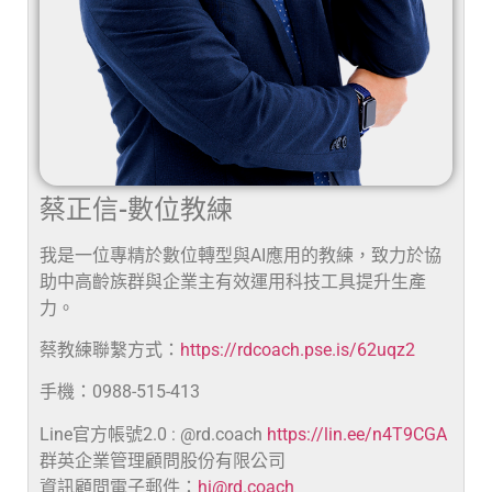
蔡正信-數位教練
我是一位專精於數位轉型與AI應用的教練，致力於協
助中高齡族群與企業主有效運用科技工具提升生產
力。
蔡教練聯繫方式：
https://rdcoach.pse.is/62uqz2
手機：0988-515-413
Line官方帳號2.0 : @rd.coach
https://lin.ee/n4T9CGA
群英企業管理顧問股份有限公司
資訊顧問電子郵件：
hi@rd.coach