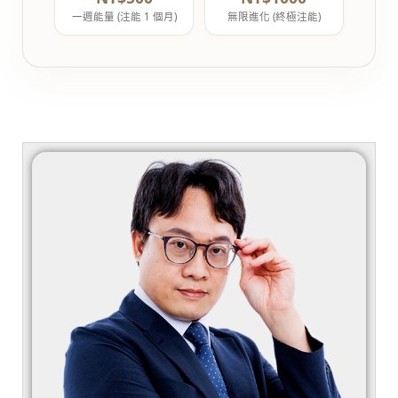
一週能量 (注能 1 個月)
無限進化 (終極注能)