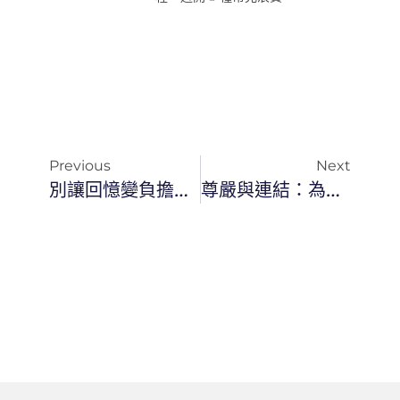
Previous
Next
別讓回憶變負擔：熟齡族必學的「照片備份三部曲」
尊嚴與連結：為什麼熟齡族才是「AI 數位樂活」的最大受益者？