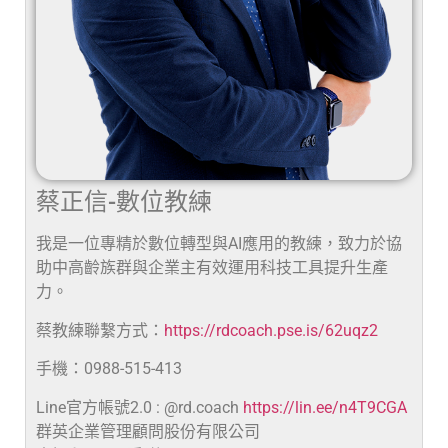
蔡正信-數位教練
我是一位專精於數位轉型與AI應用的教練，致力於協
助中高齡族群與企業主有效運用科技工具提升生產
力。
蔡教練聯繫方式：
https://rdcoach.pse.is/62uqz2
手機：0988-515-413
Line官方帳號2.0 : @rd.coach
https://lin.ee/n4T9CGA
群英企業管理顧問股份有限公司