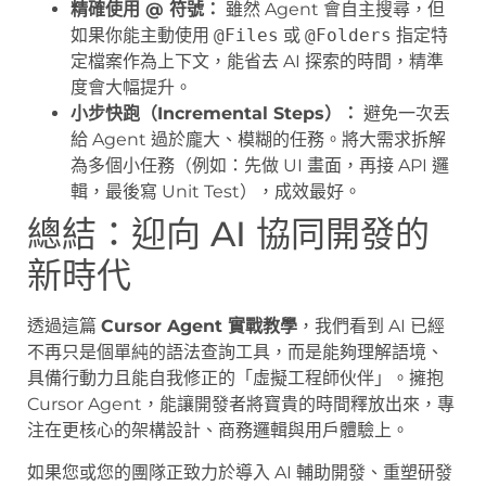
精確使用 @ 符號：
雖然 Agent 會自主搜尋，但
如果你能主動使用
@Files
或
@Folders
指定特
定檔案作為上下文，能省去 AI 探索的時間，精準
度會大幅提升。
小步快跑（Incremental Steps）：
避免一次丟
給 Agent 過於龐大、模糊的任務。將大需求拆解
為多個小任務（例如：先做 UI 畫面，再接 API 邏
輯，最後寫 Unit Test），成效最好。
總結：迎向 AI 協同開發的
新時代
透過這篇
Cursor Agent 實戰教學
，我們看到 AI 已經
不再只是個單純的語法查詢工具，而是能夠理解語境、
具備行動力且能自我修正的「虛擬工程師伙伴」。擁抱
Cursor Agent，能讓開發者將寶貴的時間釋放出來，專
注在更核心的架構設計、商務邏輯與用戶體驗上。
如果您或您的團隊正致力於導入 AI 輔助開發、重塑研發