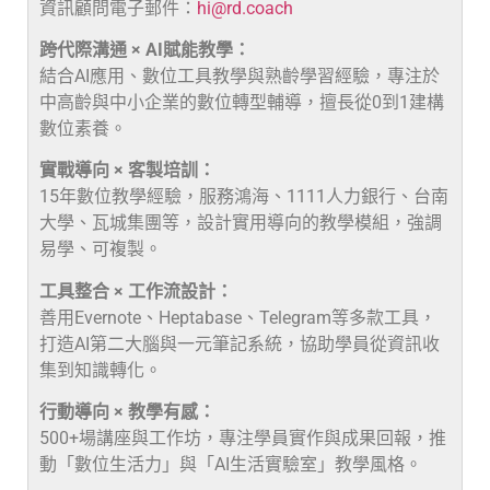
資訊顧問電子郵件：
hi@rd.coach
跨代際溝通 × AI賦能教學：
結合AI應用、數位工具教學與熟齡學習經驗，專注於
中高齡與中小企業的數位轉型輔導，擅長從0到1建構
數位素養。
實戰導向 × 客製培訓：
15年數位教學經驗，服務鴻海、1111人力銀行、台南
大學、瓦城集團等，設計實用導向的教學模組，強調
易學、可複製。
工具整合 × 工作流設計：
善用Evernote、Heptabase、Telegram等多款工具，
打造AI第二大腦與一元筆記系統，協助學員從資訊收
集到知識轉化。
行動導向 × 教學有感：
500+場講座與工作坊，專注學員實作與成果回報，推
動「數位生活力」與「AI生活實驗室」教學風格。