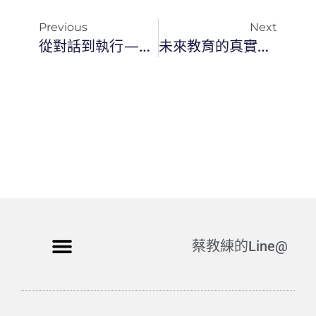
Previous
Next
從對話到執行——如何用 AI Agent 在 30 分鐘內讓網站上線？
未來教育的真實場景：當兩臺「小智 AI」開始對話
蔡教練的Line@