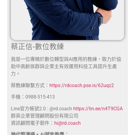
蔡正信-數位教練
我是一位專精於數位轉型與AI應用的教練，致力於協
助中高齡族群與企業主有效運用科技工具提升生產
力。
蔡教練聯繫方式：
https://rdcoach.pse.is/62uqz2
手機：0988-515-413
Line官方帳號2.0 : @rd.coach
https://lin.ee/n4T9CGA
群英企業管理顧問股份有限公司
資訊顧問電子郵件：
hi@rd.coach
跨代際溝通 × AI賦能教學：