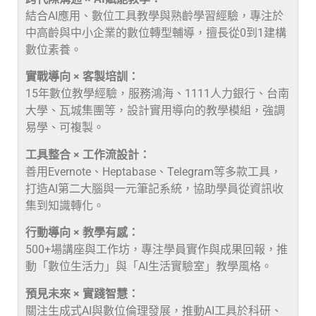
結合AI應用、數位工具教學與熟齡學習經驗，專注於
中高齡與中小企業的數位轉型輔導，擅長從0到1建構
數位素養。
實戰導向 × 客製培訓：
15年數位教學經驗，服務鴻海、1111人力銀行、台南
大學、瓦城集團等，設計實用導向的教學模組，強調
易學、可複製。
工具整合 × 工作流設計：
善用Evernote、Heptabase、Telegram等多款工具，
打造AI第二大腦與一元筆記系統，協助學員從資訊收
集到知識轉化。
行動導向 × 教學有感：
500+場講座與工作坊，專注學員實作與成果回報，推
動「數位生活力」與「AI生活實驗室」教學風格。
預見未來 × 實踐智慧：
關注生成式AI與數位倫理發展，推動AI工具於科研、