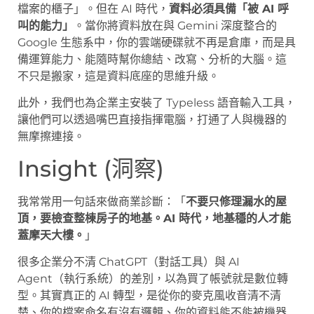
檔案的櫃子」。但在 AI 時代，
資料必須具備「被 AI 呼
叫的能力」
。當你將資料放在與 Gemini 深度整合的
Google 生態系中，你的雲端硬碟就不再是倉庫，而是具
備運算能力、能隨時幫你總結、改寫、分析的大腦。這
不只是搬家，這是資料底座的思維升級。
此外，我們也為企業主安裝了 Typeless 語音輸入工具，
讓他們可以透過嘴巴直接指揮電腦，打通了人與機器的
無摩擦連接。
Insight (洞察)
我常常用一句話來做商業診斷：「
不要只修理漏水的屋
頂，要檢查整棟房子的地基。AI 時代，地基穩的人才能
蓋摩天大樓。
」
很多企業分不清 ChatGPT（對話工具）與 AI
Agent（執行系統）的差別，以為買了帳號就是數位轉
型。其實真正的 AI 轉型，是從你的麥克風收音清不清
楚、你的檔案命名有沒有邏輯、你的資料能不能被機器