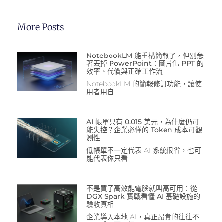
More Posts
NotebookLM 能重構簡報了，但別急
著丟掉 PowerPoint：圖片化 PPT 的
效率、代價與正確工作流
NotebookLM 的簡報修訂功能，讓使
用者用自
AI 帳單只有 0.015 美元，為什麼仍可
能失控？企業必懂的 Token 成本可觀
測性
低帳單不一定代表 AI 系統很省，也可
能代表你只看
不是買了高效能電腦就叫高可用：從
DGX Spark 實戰看懂 AI 基礎設施的
驗收真相
企業導入本地 AI，真正昂貴的往往不