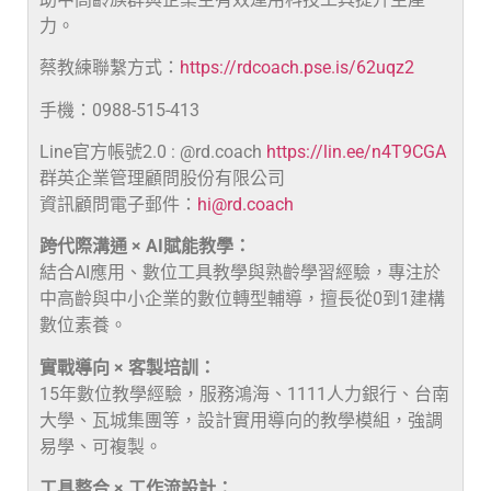
力。
蔡教練聯繫方式：
https://rdcoach.pse.is/62uqz2
手機：0988-515-413
Line官方帳號2.0 : @rd.coach
https://lin.ee/n4T9CGA
群英企業管理顧問股份有限公司
資訊顧問電子郵件：
hi@rd.coach
跨代際溝通 × AI賦能教學：
結合AI應用、數位工具教學與熟齡學習經驗，專注於
中高齡與中小企業的數位轉型輔導，擅長從0到1建構
數位素養。
實戰導向 × 客製培訓：
15年數位教學經驗，服務鴻海、1111人力銀行、台南
大學、瓦城集團等，設計實用導向的教學模組，強調
易學、可複製。
工具整合 × 工作流設計：