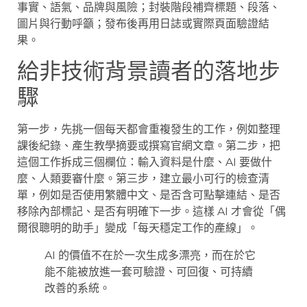
事實、語氣、品牌與風險；封裝階段補齊標題、段落、
圖片與行動呼籲；發布後再用日誌或實際頁面驗證結
果。
給非技術背景讀者的落地步
驟
第一步，先挑一個每天都會重複發生的工作，例如整理
課後紀錄、產生教學摘要或撰寫官網文章。第二步，把
這個工作拆成三個欄位：輸入資料是什麼、AI 要做什
麼、人類要審什麼。第三步，建立最小可行的檢查清
單，例如是否使用繁體中文、是否含可點擊連結、是否
移除內部標記、是否有明確下一步。這樣 AI 才會從「偶
爾很聰明的助手」變成「每天穩定工作的產線」。
AI 的價值不在於一次生成多漂亮，而在於它
能不能被放進一套可驗證、可回復、可持續
改善的系統。