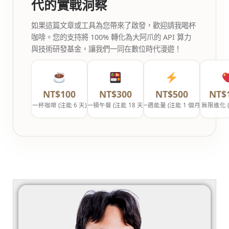
代的實戰洞察
如果這篇文章或工具為您帶來了啟發，歡迎請我喝杯
咖啡。您的支持將 100% 轉化為大阿爪的 API 算力
與技術研發基金，讓我們一同在數位時代漫遊！
NT$100
NT$300
NT$500
NT$
一杯咖啡 (注能 6 天)
一頓午餐 (注能 18 天)
一週能量 (注能 1 個月)
無限進化 