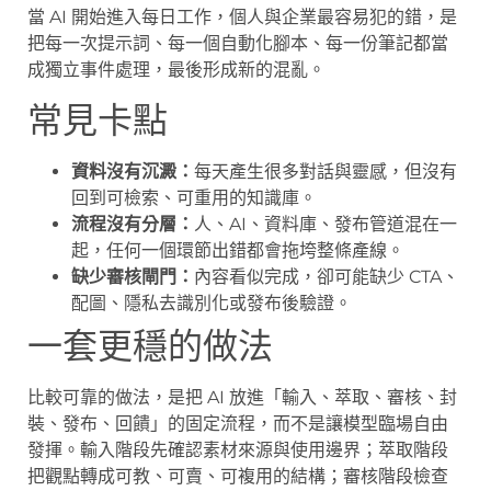
當 AI 開始進入每日工作，個人與企業最容易犯的錯，是
把每一次提示詞、每一個自動化腳本、每一份筆記都當
成獨立事件處理，最後形成新的混亂。
常見卡點
資料沒有沉澱：
每天產生很多對話與靈感，但沒有
回到可檢索、可重用的知識庫。
流程沒有分層：
人、AI、資料庫、發布管道混在一
起，任何一個環節出錯都會拖垮整條產線。
缺少審核閘門：
內容看似完成，卻可能缺少 CTA、
配圖、隱私去識別化或發布後驗證。
一套更穩的做法
比較可靠的做法，是把 AI 放進「輸入、萃取、審核、封
裝、發布、回饋」的固定流程，而不是讓模型臨場自由
發揮。輸入階段先確認素材來源與使用邊界；萃取階段
把觀點轉成可教、可賣、可複用的結構；審核階段檢查