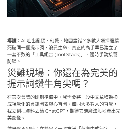
導讀：
AI 吐出亂碼、幻覺、地圖畫錯？多數人選擇繼續
死磕同一個提示詞，浪費生命。真正的高手早已建立了
一套不敗的「工具組合 (Tool Stack)」，隨時手動接管
防墜。
災難現場：你還在為完美的
提示詞鑽牛角尖嗎？
在某次會議的即刻準備中，我需要將一段中文草稿轉換
成視覺化的資訊圖表與心智圖。如同大多數人的直覺，
我立刻把資料丟給 ChatGPT，期待它能魔法般地產出完
美圖像。
結果慘不忍睹：它給出了一張充滿「英翻中式錯字」、