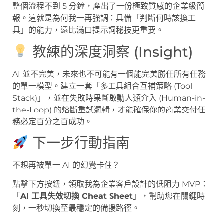
整個流程不到 5 分鐘，產出了一份極致質感的企業級簡
報。這就是為何我一再強調：具備「判斷何時該換工
具」的能力，遠比滿口提示詞秘技更重要。
教練的深度洞察 (Insight)
AI 並不完美，未來也不可能有一個能完美勝任所有任務
的單一模型。建立一套「多工具組合互補策略 (Tool
Stack)」，並在失敗時果斷啟動人類介入 (Human-in-
the-Loop) 的熔斷重試邏輯，才能確保你的商業交付任
務必定百分之百成功。
下一步行動指南
不想再被單一 AI 的幻覺卡住？
點擊下方按鈕，領取我為企業客戶設計的低阻力 MVP：
「
AI 工具失效切換 Cheat Sheet
」，幫助您在關鍵時
刻，一秒切換至最穩定的備援路徑。