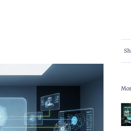
Sh
Mor