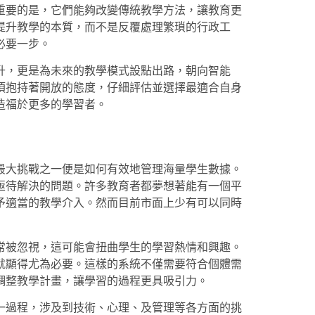
重要的是，它們能夠改變傳統教學方法，讓教育更
提升教學的本質，而不是反覆處理繁瑣的行政工
必要一步。
升，更是為未來的教學模式設點出路，朝向智能
須抱持著開放的態度，仔細評估並選擇最適合自身
造福於更多的學習者。
最大挑戰之一便是如何有效地管理海量學生數據。
亟待解決的問題。許多教育者都夢想著能有一個平
予適當的教學介入。然而目前市面上少有可以同時
常被忽視，這可能會扭曲學生的學習熱情和興趣。
就顯得尤為必要。這樣的系統不僅需要符合個體需
調整教學計畫，讓學習的過程更具吸引力。
一過程，涉及到技術、心理、及管理等各方面的挑