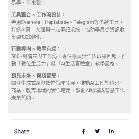
易學、可複製。
工具整合 × 工作流設計：
善用Evernote、Heptabase、Telegram等多款工具，
打造AI第二大腦與一元筆記系統，協助學員從資訊收
集到知識轉化。
行動導向 × 教學有感：
500+場講座與工作坊，專注學員實作與成果回報，推
動「數位生活力」與「AI生活實驗室」教學風格。
預見未來 × 實踐智慧：
關注生成式AI與數位倫理發展，推動AI工具於科研、
商業、教育場域的實作應用，擘劃AI助理與智慧工作
未來藍圖。
Share: