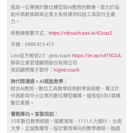
我是一位專精於數位轉型與AI應用的教練，致力於協
助中高齡族群與企業主有效運用科技工具提升生產
力。
蔡教練聯繫方式：
https://rdcoach.pse.is/62uqz2
手機：0988-515-413
Line官方帳號2.0 : @rd.coach
https://lin.ee/n4T9CGA
群英企業管理顧問股份有限公司
資訊顧問電子郵件：
hi@rd.coach
跨代際溝通 × AI賦能教學：
結合AI應用、數位工具教學與熟齡學習經驗，專注於
中高齡與中小企業的數位轉型輔導，擅長從0到1建構
數位素養。
實戰導向 × 客製培訓：
15年數位教學經驗，服務鴻海、1111人力銀行、台南
大學、瓦城集團等，設計實用導向的教學模組，強調