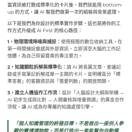
當資訊被打散成標準化的卡片後，我們就能用 bottom-
up 的方式，讓 AI 幫我們做第一次的組裝與背景處理。
以下是我們為你設計的標準實作步驟，這也是將你的工
作方式升級成 AI First 的核心路徑：
1，物理環境降噪與捕捉：
使用極簡的數位收納工具，在
第一時間捕捉靈感與外部資訊，立即清空大腦的工作記
憶體，為自己保留寶貴的專注算力。
2，知識顆粒拆解與標準化：
請 AI 將長篇文章、會議記
錄或手寫筆記拆解成單一主題的卡片，並明確區分「標
準答案」的客觀資訊與「需要判斷」的開放問題。
3，建立人機協作工作流：
設計「人腦設計大綱與架構 →
AI 初步生成與比對 → 人類審核與增量微調」的黃金合作
流程，讓 AI 成為你專屬的知識處理引擎。
「個人知識管理的終極目標，不是做出一座供人參
觀的賽博博物館，而是打造出一套能幫你自動運