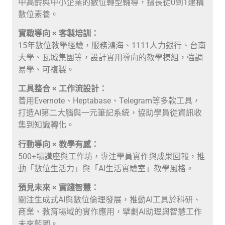
中高齡與中小企業的數位轉型輔導，擅長從0到1建構
數位素養。
實戰導向 × 客製培訓：
15年數位教學經驗，服務鴻海、1111人力銀行、台南
大學、瓦城集團等，設計實用導向的教學模組，強調
易學、可複製。
工具整合 × 工作流設計：
善用Evernote、Heptabase、Telegram等多款工具，
打造AI第二大腦與一元筆記系統，協助學員從資訊收
集到知識轉化。
行動導向 × 教學有感：
500+場講座與工作坊，專注學員實作與成果回報，推
動「數位生活力」與「AI生活實驗室」教學風格。
預見未來 × 實踐智慧：
關注生成式AI與數位倫理發展，推動AI工具於科研、
商業、教育場域的實作應用，擘劃AI助理與智慧工作
未來藍圖。