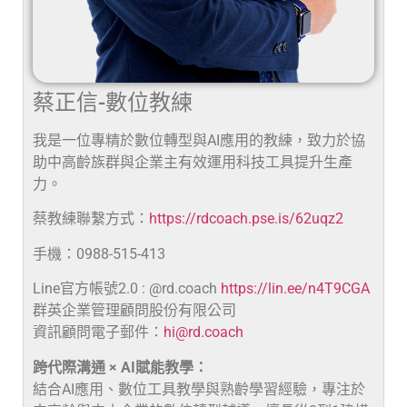
蔡正信-數位教練
我是一位專精於數位轉型與AI應用的教練，致力於協
助中高齡族群與企業主有效運用科技工具提升生產
力。
蔡教練聯繫方式：
https://rdcoach.pse.is/62uqz2
手機：0988-515-413
Line官方帳號2.0 : @rd.coach
https://lin.ee/n4T9CGA
群英企業管理顧問股份有限公司
資訊顧問電子郵件：
hi@rd.coach
跨代際溝通 × AI賦能教學：
結合AI應用、數位工具教學與熟齡學習經驗，專注於