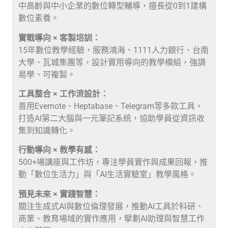
中高齡與中小企業的數位轉型輔導，擅長從0到1建構
數位素養。
實戰導向 × 客製培訓：
15年數位教學經驗，服務鴻海、1111人力銀行、台南
大學、瓦城集團等，設計實用導向的教學模組，強調
易學、可複製。
工具整合 × 工作流設計：
善用Evernote、Heptabase、Telegram等多款工具，
打造AI第二大腦與一元筆記系統，協助學員從資訊收
集到知識轉化。
行動導向 × 教學有感：
500+場講座與工作坊，專注學員實作與成果回報，推
動「數位生活力」與「AI生活實驗室」教學風格。
預見未來 × 實踐智慧：
關注生成式AI與數位倫理發展，推動AI工具於科研、
商業、教育場域的實作應用，擘劃AI助理與智慧工作