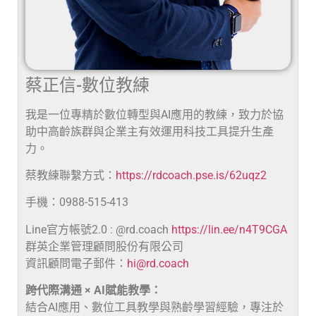
蔡正信-數位教練
我是一位專精於數位轉型與AI應用的教練，致力於協
助中高齡族群與企業主有效運用科技工具提升生產
力。
蔡教練聯繫方式：
https://rdcoach.pse.is/62uqz2
手機：0988-515-413
Line官方帳號2.0 : @rd.coach
https://lin.ee/n4T9CGA
群英企業管理顧問股份有限公司
資訊顧問電子郵件：
hi@rd.coach
跨代際溝通 × AI賦能教學：
結合AI應用、數位工具教學與熟齡學習經驗，專注於