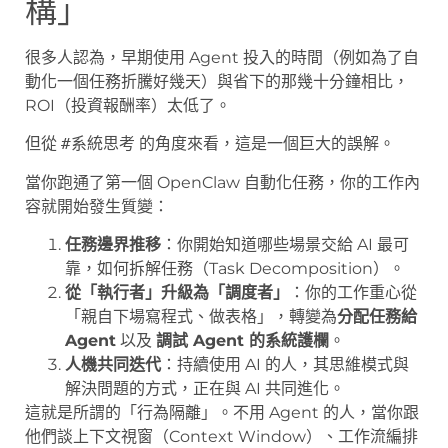
構」
很多人認為，早期使用 Agent 投入的時間（例如為了自
動化一個任務折騰好幾天）與省下的那幾十分鐘相比，
ROI（投資報酬率）太低了。
但從
#系統思考
的角度來看，這是一個巨大的誤解。
當你跑通了第一個 OpenClaw 自動化任務，你的工作內
容就開始發生質變：
任務邊界推移
：你開始知道哪些場景交給 AI 最可
靠，如何拆解任務（Task Decomposition）。
從「執行者」升級為「調度者」
：你的工作重心從
「親自下場寫程式、做表格」，轉變為
分配任務給
Agent
以及
調試 Agent 的系統護欄
。
人機共同迭代
：持續使用 AI 的人，其思維模式與
解決問題的方式，正在與 AI 共同進化。
這就是所謂的「行為隔離」。不用 Agent 的人，當你跟
他們談上下文視窗（Context Window）、工作流編排