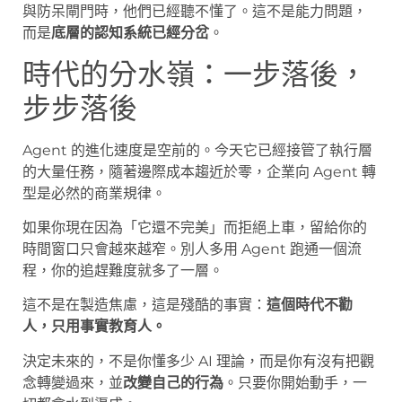
與防呆閘門時，他們已經聽不懂了。這不是能力問題，
而是
底層的認知系統已經分岔
。
時代的分水嶺：一步落後，
步步落後
Agent 的進化速度是空前的。今天它已經接管了執行層
的大量任務，隨著邊際成本趨近於零，企業向 Agent 轉
型是必然的商業規律。
如果你現在因為「它還不完美」而拒絕上車，留給你的
時間窗口只會越來越窄。別人多用 Agent 跑通一個流
程，你的追趕難度就多了一層。
這不是在製造焦慮，這是殘酷的事實：
這個時代不勸
人，只用事實教育人。
決定未來的，不是你懂多少 AI 理論，而是你有沒有把觀
念轉變過來，並
改變自己的行為
。只要你開始動手，一