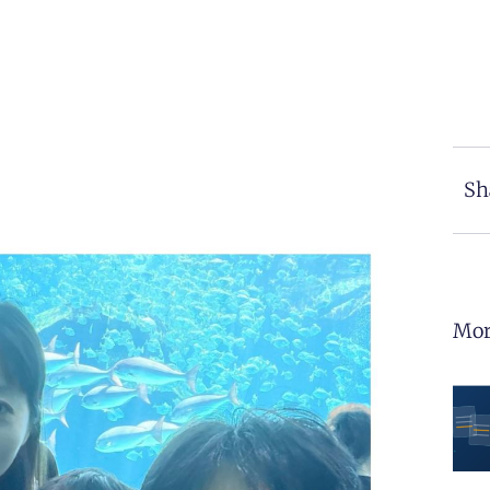
Sh
Mor