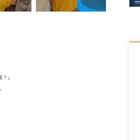
候？」
。