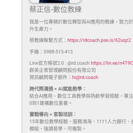
蔡正信-數位教練
我是一位專精於數位轉型與AI應用的教練，致力
升生產力。
蔡教練聯繫方式：
https://rdcoach.pse.is/62uqz2
手機：0988-515-413
Line官方帳號2.0 : @rd.coach
https://lin.ee/n4T9
群英企業管理顧問股份有限公司
資訊顧問電子郵件：
hi@rd.coach
跨代際溝通 × AI賦能教學：
結合AI應用、數位工具教學與熟齡學習經驗，專
0到1建構數位素養。
實戰導向 × 客製培訓：
15年數位教學經驗，服務鴻海、1111人力銀行
模組，強調易學、可複製。