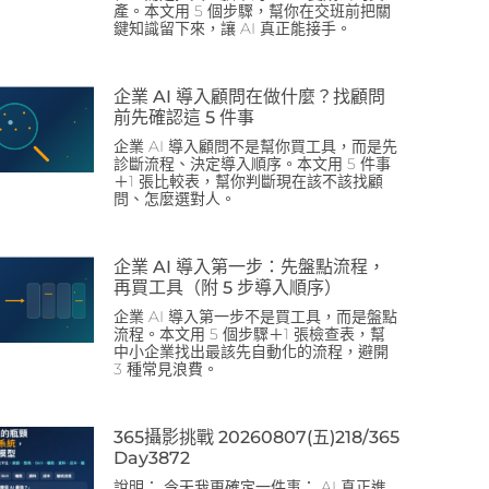
產。本文用 5 個步驟，幫你在交班前把關
鍵知識留下來，讓 AI 真正能接手。
企業 AI 導入顧問在做什麼？找顧問
前先確認這 5 件事
企業 AI 導入顧問不是幫你買工具，而是先
診斷流程、決定導入順序。本文用 5 件事
＋1 張比較表，幫你判斷現在該不該找顧
問、怎麼選對人。
企業 AI 導入第一步：先盤點流程，
再買工具（附 5 步導入順序）
企業 AI 導入第一步不是買工具，而是盤點
流程。本文用 5 個步驟＋1 張檢查表，幫
中小企業找出最該先自動化的流程，避開
3 種常見浪費。
365攝影挑戰 20260807(五)218/365
Day3872
說明： 今天我更確定一件事： AI 真正進