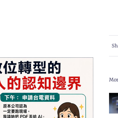
Sh
Mor