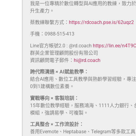
我是一位專精於數位轉型與AI應用的教練，致力
升生產力。
蔡教練聯繫方式：
https://rdcoach.pse.is/62uqz2
手機：0988-515-413
Line官方帳號2.0 : @rd.coach
https://lin.ee/n4T9
群英企業管理顧問股份有限公司
資訊顧問電子郵件：
hi@rd.coach
跨代際溝通 × AI賦能教學：
結合AI應用、數位工具教學與熟齡學習經驗，專
0到1建構數位素養。
實戰導向 × 客製培訓：
15年數位教學經驗，服務鴻海、1111人力銀行
模組，強調易學、可複製。
工具整合 × 工作流設計：
善用Evernote、Heptabase、Telegra