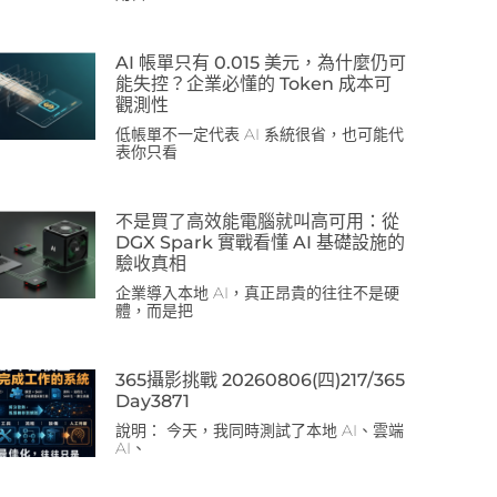
AI 帳單只有 0.015 美元，為什麼仍可
能失控？企業必懂的 Token 成本可
觀測性
低帳單不一定代表 AI 系統很省，也可能代
表你只看
不是買了高效能電腦就叫高可用：從
DGX Spark 實戰看懂 AI 基礎設施的
驗收真相
企業導入本地 AI，真正昂貴的往往不是硬
體，而是把
365攝影挑戰 20260806(四)217/365
Day3871
說明： 今天，我同時測試了本地 AI、雲端
AI、