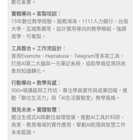
數位素養。
實戰導向 × 客製培訓：
15年數位教學經驗，服務鴻海、1111人力銀行、台南
大學、瓦城集團等，設計實用導向的教學模組，強調
易學、可複製。
工具整合 × 工作流設計：
善用Evernote、Heptabase、Telegram等多款工具，
打造AI第二大腦與一元筆記系統，協助學員從資訊收
集到知識轉化。
行動導向 × 教學有感：
500+場講座與工作坊，專注學員實作與成果回報，推
動「數位生活力」與「AI生活實驗室」教學風格。
預見未來 × 實踐智慧：
關注生成式AI與數位倫理發展，推動AI工具於科研、
商業、教育場域的實作應用，擘劃AI助理與智慧工作
未來藍圖。