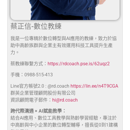
蔡正信-數位教練
我是一位專精於數位轉型與AI應用的教練，致力於協
助中高齡族群與企業主有效運用科技工具提升生產
力。
蔡教練聯繫方式：
https://rdcoach.pse.is/62uqz2
手機：0988-515-413
Line官方帳號2.0 : @rd.coach
https://lin.ee/n4T9CGA
群英企業管理顧問股份有限公司
資訊顧問電子郵件：
hi@rd.coach
跨代際溝通 × AI賦能教學：
結合AI應用、數位工具教學與熟齡學習經驗，專注於
中高齡與中小企業的數位轉型輔導，擅長從0到1建構