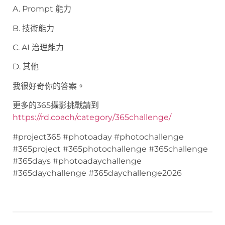
A. Prompt 能力
B. 技術能力
C. AI 治理能力
D. 其他
我很好奇你的答案。
更多的365攝影挑戰請到
https://rd.coach/category/365challenge/
#project365 #photoaday #photochallenge
#365project #365photochallenge #365challenge
#365days #photoadaychallenge
#365daychallenge #365daychallenge2026