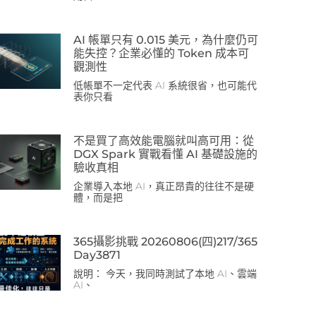
AI 帳單只有 0.015 美元，為什麼仍可
能失控？企業必懂的 Token 成本可
觀測性
低帳單不一定代表 AI 系統很省，也可能代
表你只看
不是買了高效能電腦就叫高可用：從
DGX Spark 實戰看懂 AI 基礎設施的
驗收真相
企業導入本地 AI，真正昂貴的往往不是硬
體，而是把
365攝影挑戰 20260806(四)217/365
Day3871
說明： 今天，我同時測試了本地 AI、雲端
AI、