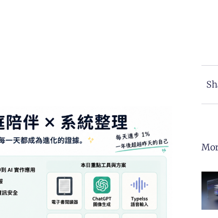
Sh
Mor