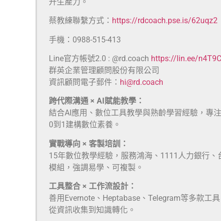
升生產力。
蔡教練聯繫方式：
https://rdcoach.pse.is/62uqz2
手機：0988-515-413
Line官方帳號2.0 : @rd.coach
https://lin.ee/n4T9
群英企業管理顧問股份有限公司
資訊顧問電子郵件：
hi@rd.coach
跨代際溝通 × AI賦能教學：
結合AI應用、數位工具教學與熟齡學習經驗，專
0到1建構數位素養。
實戰導向 × 客製培訓：
15年數位教學經驗，服務鴻海、1111人力銀行
模組，強調易學、可複製。
工具整合 × 工作流設計：
善用Evernote、Heptabase、Telegra
從資訊收集到知識轉化。