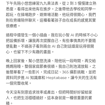
下午先陪小悠悠練習九九乘法表，從 2 到 3 慢慢建立熟
悉度，看得出來他有在進步。之後帶他去學校和同學一
起玩，在操場跑步、遊樂場活動，他玩得很開心，我們
則在旁邊陪伴聊天，這種看著孩子自在成長的感覺其實
很療癒。
過程中還發生一個小插曲，我在玩小智 AI 的時候不小心
把設備拆壞，讓我再次提醒自己，有些事情真的不要隨
便亂動。不過孩子看到兩台 AI 自己對話還是玩得很開
心，也留下不少有趣的畫面。
晚上回家後，幫小悠悠洗澡、陪他玩一段時間，再交給
媽媽陪睡，整個家庭節奏很順。我自己則泡湯放鬆，之
後簡單看了一些影片，完成日記、365 攝影挑戰，並把
資料同步進 AI 知識庫和 Heptabase，讓今天的生活有
一個完整收尾。
今天沒有刻意追求效率或產出，但把時間好好留給家
人，也把生活穩穩過好，這本身就是一種很重要的累
積。