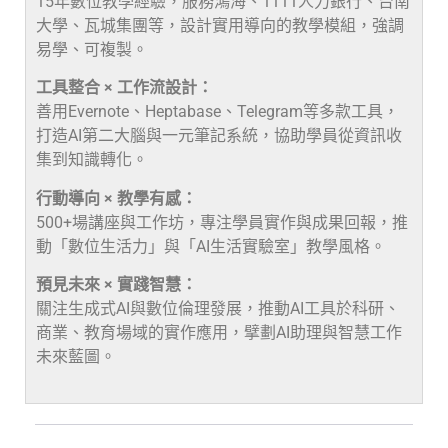
15年數位教學經驗，服務鴻海、1111人力銀行、台南
大學、瓦城集團等，設計實用導向的教學模組，強調
易學、可複製。
工具整合 × 工作流設計：
善用Evernote、Heptabase、Telegram等多款工具，
打造AI第二大腦與一元筆記系統，協助學員從資訊收
集到知識轉化。
行動導向 × 教學有感：
500+場講座與工作坊，專注學員實作與成果回報，推
動「數位生活力」與「AI生活實驗室」教學風格。
預見未來 × 實踐智慧：
關注生成式AI與數位倫理發展，推動AI工具於科研、
商業、教育場域的實作應用，擘劃AI助理與智慧工作
未來藍圖。