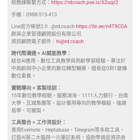
蔡教練聯繫方式：
https://rdcoach.pse.is/62uqz2
手機：0988-515-413
Line官方帳號2.0 : @rd.coach
https://lin.ee/n4T9CGA
群英企業管理顧問股份有限公司
資訊顧問電子郵件：
hi@rd.coach
跨代際溝通 × AI賦能教學：
結合AI應用、數位工具教學與熟齡學習經驗，專注於
中高齡與中小企業的數位轉型輔導，擅長從0到1建構
數位素養。
實戰導向 × 客製培訓：
15年數位教學經驗，服務鴻海、1111人力銀行、台南
大學、瓦城集團等，設計實用導向的教學模組，強調
易學、可複製。
工具整合 × 工作流設計：
善用Evernote、Heptabase、Telegram等多款工具，
打造AI第二大腦與一元筆記系統，協助學員從資訊收