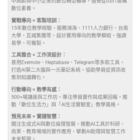
中高齡與中小企業的數位轉型輔導，擅長從0到1建構
數位素養。
實戰導向 × 客製培訓：
15年數位教學經驗，服務鴻海、1111人力銀行、台南
大學、瓦城集團等，設計實用導向的教學模組，強調
易學、可複製。
工具整合 × 工作流設計：
善用Evernote、Heptabase、Telegram等多款工具，
打造AI第二大腦與一元筆記系統，協助學員從資訊收
集到知識轉化。
行動導向 × 教學有感：
500+場講座與工作坊，專注學員實作與成果回報，推
動「數位生活力」與「AI生活實驗室」教學風格。
預見未來 × 實踐智慧：
關注生成式AI與數位倫理發展，推動AI工具於科研、
商業、教育場域的實作應用，擘劃AI助理與智慧工作
未來藍圖。