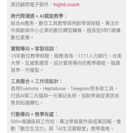
資訊顧問電子郵件：
hi@rd.coach
跨代際溝通 × AI賦能教學：
結合AI應用、數位工具教學與熟齡學習經驗，專注於
中高齡與中小企業的數位轉型輔導，擅長從0到1建構
數位素養。
實戰導向 × 客製培訓：
15年數位教學經驗，服務鴻海、1111人力銀行、台南
大學、瓦城集團等，設計實用導向的教學模組，強調
易學、可複製。
工具整合 × 工作流設計：
善用Evernote、Heptabase、Telegram等多款工具，
打造AI第二大腦與一元筆記系統，協助學員從資訊收
集到知識轉化。
行動導向 × 教學有感：
500+場講座與工作坊，專注學員實作與成果回報，推
動「數位生活力」與「AI生活實驗室」教學風格。