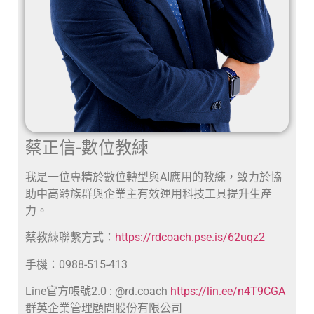
蔡正信-數位教練
我是一位專精於數位轉型與AI應用的教練，致力於協
助中高齡族群與企業主有效運用科技工具提升生產
力。
蔡教練聯繫方式：
https://rdcoach.pse.is/62uqz2
手機：0988-515-413
Line官方帳號2.0 : @rd.coach
https://lin.ee/n4T9CGA
群英企業管理顧問股份有限公司