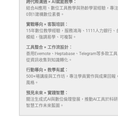
跨代際溝通 × AI賦能教學：
結合AI應用、數位工具教學與熟齡學習經驗，專
0到1建構數位素養。
實戰導向 × 客製培訓：
15年數位教學經驗，服務鴻海、1111人力銀行
模組，強調易學、可複製。
工具整合 × 工作流設計：
善用Evernote、Heptabase、Telegra
從資訊收集到知識轉化。
行動導向 × 教學有感：
500+場講座與工作坊，專注學員實作與成果回報
風格。
預見未來 × 實踐智慧：
關注生成式AI與數位倫理發展，推動AI工具於科
智慧工作未來藍圖。