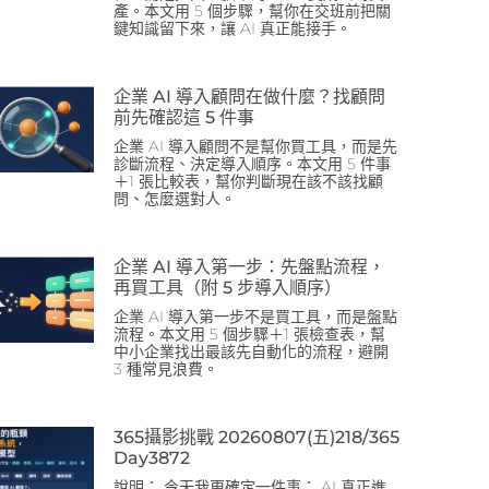
產。本文用 5 個步驟，幫你在交班前把關
鍵知識留下來，讓 AI 真正能接手。
企業 AI 導入顧問在做什麼？找顧問
前先確認這 5 件事
企業 AI 導入顧問不是幫你買工具，而是先
診斷流程、決定導入順序。本文用 5 件事
＋1 張比較表，幫你判斷現在該不該找顧
問、怎麼選對人。
企業 AI 導入第一步：先盤點流程，
再買工具（附 5 步導入順序）
企業 AI 導入第一步不是買工具，而是盤點
流程。本文用 5 個步驟＋1 張檢查表，幫
中小企業找出最該先自動化的流程，避開
3 種常見浪費。
365攝影挑戰 20260807(五)218/365
Day3872
說明： 今天我更確定一件事： AI 真正進