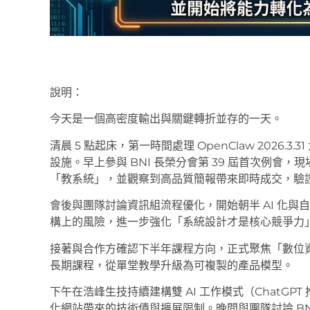
說明：
今天是一個高密度輸出與關鍵轉折並存的一天。
清晨 5 點起床，第一時間處理 OpenClaw 2026.
設施。早上參與 BNI 長榮分會第 39 屆首次例會，
「教系統」，並觀察到高品質簡報帶來即時成交，驗
會後與團隊討論資訊組流程優化，開始朝半 AI 化
構上的風險，進一步強化「系統設計才是核心競爭力
接著與合作方確認下半年課程方向，正式聚焦「數位資產 ×
長期課程，從單堂教學升級為可複製的產品模型。
下午在浩峰生技持續建構雙 AI 工作模式（ChatGPT 推
化網站帶來的技術債與擴展限制。晚間與團隊討論 B