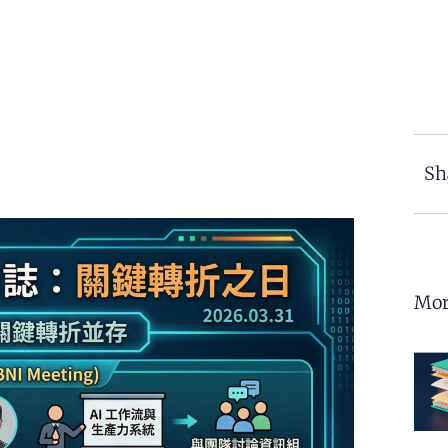
Sh
Mor