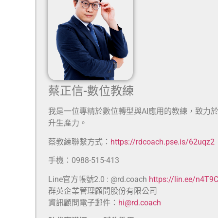
蔡正信-數位教練
我是一位專精於數位轉型與AI應用的教練，致力
升生產力。
蔡教練聯繫方式：
https://rdcoach.pse.is/62uqz2
手機：0988-515-413
Line官方帳號2.0 : @rd.coach
https://lin.ee/n4T9
群英企業管理顧問股份有限公司
資訊顧問電子郵件：
hi@rd.coach