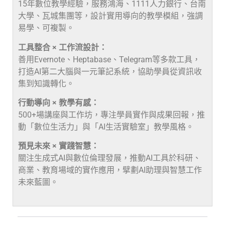
15年數位教學經驗，服務鴻海、1111人力銀行、台南
大學、瓦城集團等，設計實用導向的教學模組，強調
易學、可複製。
工具整合 × 工作流設計：
善用Evernote、Heptabase、Telegram等多款工具，
打造AI第二大腦與一元筆記系統，協助學員從資訊收
集到知識轉化。
行動導向 × 教學有感：
500+場講座與工作坊，專注學員實作與成果回報，推
動「數位生活力」與「AI生活實驗室」教學風格。
預見未來 × 實踐智慧：
關注生成式AI與數位倫理發展，推動AI工具於科研、
商業、教育場域的實作應用，擘劃AI助理與智慧工作
未來藍圖。