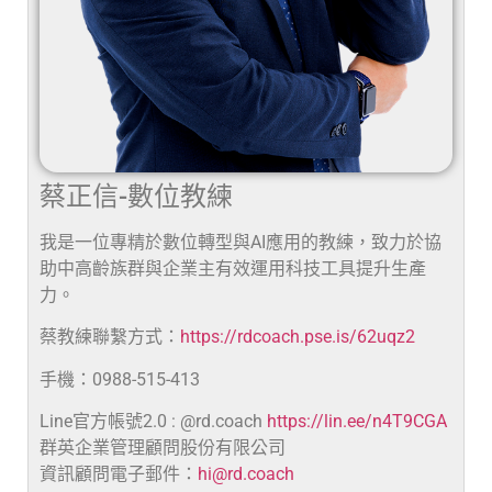
蔡正信-數位教練
我是一位專精於數位轉型與AI應用的教練，致力於協
助中高齡族群與企業主有效運用科技工具提升生產
力。
蔡教練聯繫方式：
https://rdcoach.pse.is/62uqz2
手機：0988-515-413
Line官方帳號2.0 : @rd.coach
https://lin.ee/n4T9CGA
群英企業管理顧問股份有限公司
資訊顧問電子郵件：
hi@rd.coach