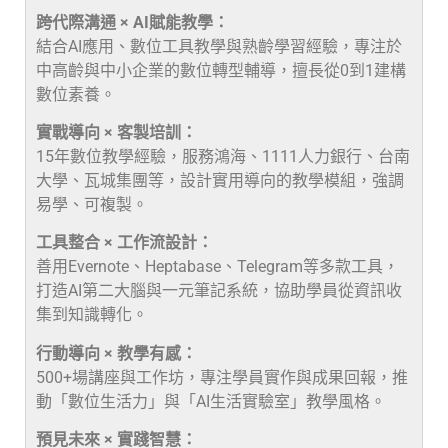
跨代際溝通 × AI賦能教學：
結合AI應用、數位工具教學與熟齡學習經驗，專注於
中高齡與中小企業的數位轉型輔導，擅長從0到1建構
數位素養。
實戰導向 × 客製培訓：
15年數位教學經驗，服務鴻海、1111人力銀行、台南
大學、瓦城集團等，設計實用導向的教學模組，強調
易學、可複製。
工具整合 × 工作流設計：
善用Evernote、Heptabase、Telegram等多款工具，
打造AI第二大腦與一元筆記系統，協助學員從資訊收
集到知識轉化。
行動導向 × 教學有感：
500+場講座與工作坊，專注學員實作與成果回報，推
動「數位生活力」與「AI生活實驗室」教學風格。
預見未來 × 實踐智慧：