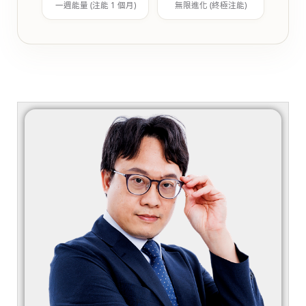
一週能量 (注能 1 個月)
無限進化 (終極注能)