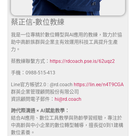
蔡正信-數位教練
我是一位專精於數位轉型與AI應用的教練，致力於協
助中高齡族群與企業主有效運用科技工具提升生產
力。
蔡教練聯繫方式：
https://rdcoach.pse.is/62uqz2
手機：0988-515-413
Line官方帳號2.0 : @rd.coach
https://lin.ee/n4T9CGA
群英企業管理顧問股份有限公司
資訊顧問電子郵件：
hi@rd.coach
跨代際溝通 × AI賦能教學：
結合AI應用、數位工具教學與熟齡學習經驗，專注於
中高齡與中小企業的數位轉型輔導，擅長從0到1建構
數位素養。