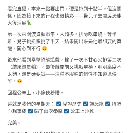
看完直播，本來十點要出門，硬是拖到十點半。但沒關
係，因為接下來的行程也很精彩——帶兒子去關渡恐龍
大復活展
第一次來關渡貨櫃市集，人超多。排隊吃串燒、等半
雞、兒子挑扭蛋挑了半天，結果開出來是他最想要的翼
龍，開心到不行
後來他看到拳擊恐龍遊戲，輸了一次不甘心又排第二次
（結果還是輸），最後離開前又挑戰單槓，明明高度不
太夠，還是硬要試——這種不服輸的個性不知道遺傳
誰。
回程公車上，小傢伙秒睡。
這就是我們的星期天：
見證歷史
餵恐龍
扭蛋
心想事成
輸了兩次拳擊
公車上睡死
完美。