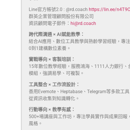
Line官方帳號2.0 : @rd.coach
https://lin.ee/n4T9
群英企業管理顧問股份有限公司
資訊顧問電子郵件：
hi@rd.coach
跨代際溝通 × AI賦能教學：
結合AI應用、數位工具教學與熟齡學習經驗，專
0到1建構數位素養。
實戰導向 × 客製培訓：
15年數位教學經驗，服務鴻海、1111人力銀行
模組，強調易學、可複製。
工具整合 × 工作流設計：
善用Evernote、Heptabase、Telegra
從資訊收集到知識轉化。
行動導向 × 教學有感：
500+場講座與工作坊，專注學員實作與成果回報
風格。