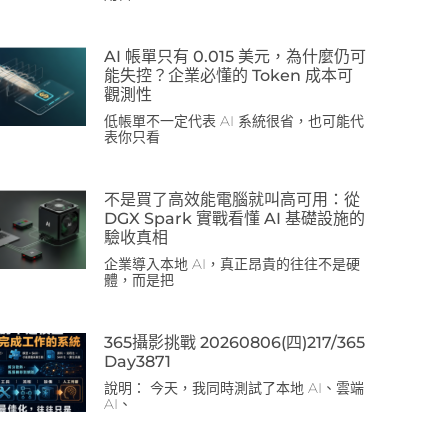
AI 帳單只有 0.015 美元，為什麼仍可
能失控？企業必懂的 Token 成本可
觀測性
低帳單不一定代表 AI 系統很省，也可能代
表你只看
不是買了高效能電腦就叫高可用：從
DGX Spark 實戰看懂 AI 基礎設施的
驗收真相
企業導入本地 AI，真正昂貴的往往不是硬
體，而是把
365攝影挑戰 20260806(四)217/365
Day3871
說明： 今天，我同時測試了本地 AI、雲端
AI、