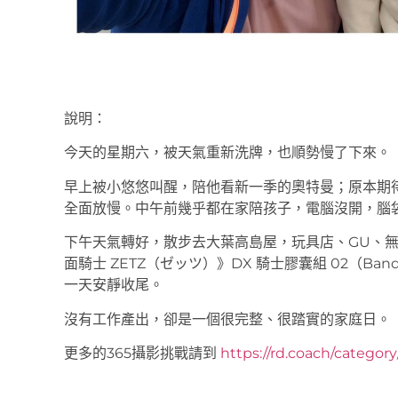
說明：
今天的星期六，被天氣重新洗牌，也順勢慢了下來。
早上被小悠悠叫醒，陪他看新一季的奧特曼；原本期待的
全面放慢。中午前幾乎都在家陪孩子，電腦沒開，腦
下午天氣轉好，散步去大葉高島屋，玩具店、GU、
面騎士 ZETZ（ゼッツ）》DX 騎士膠囊組 02（B
一天安靜收尾。
沒有工作產出，卻是一個很完整、很踏實的家庭日。
更多的365攝影挑戰請到
https://rd.coach/categor