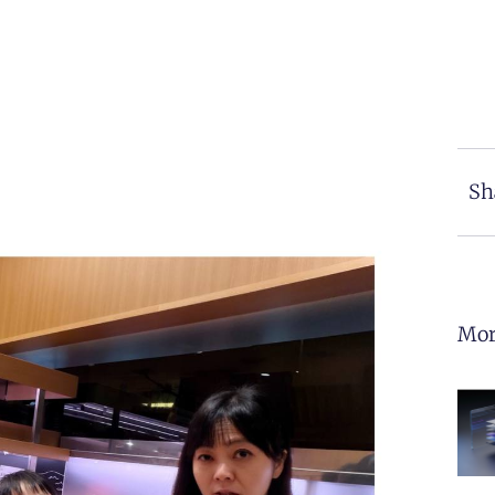
Sh
Mor