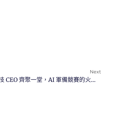
Next
達沃斯 2026 觀察：當科技 CEO 齊聚一堂，AI 軍備競賽的火藥味有多濃？