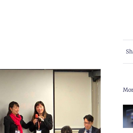
Sh
Mor