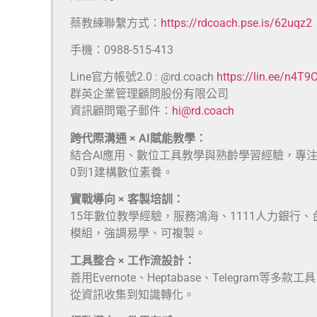
蔡教練聯繫方式：
https://rdcoach.pse.is/62uqz2
手機：0988-515-413
Line官方帳號2.0 : @rd.coach
https://lin.ee/n4T9
群英企業管理顧問股份有限公司
資訊顧問電子郵件：
hi@rd.coach
跨代際溝通 × AI賦能教學：
結合AI應用、數位工具教學與熟齡學習經驗，專
0到1建構數位素養。
實戰導向 × 客製培訓：
15年數位教學經驗，服務鴻海、1111人力銀行
模組，強調易學、可複製。
工具整合 × 工作流設計：
善用Evernote、Heptabase、Telegra
從資訊收集到知識轉化。