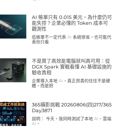
AI 帳單只有 0.015 美元，為什麼仍可
能失控？企業必懂的 Token 成本可
觀測性
低帳單不一定代表 AI 系統很省，也可能代
表你只看
不是買了高效能電腦就叫高可用：從
DGX Spark 實戰看懂 AI 基礎設施的
驗收真相
企業導入本地 AI，真正昂貴的往往不是硬
體，而是把
365攝影挑戰 20260806(四)217/365
Day3871
說明： 今天，我同時測試了本地 AI、雲端
AI、