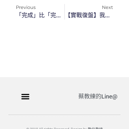
Previous
Next
「完成」比「完美」更重要：寫日記 4142 天後，我領悟的 2026 行動羅盤
【實戰復盤】我如何用 AI Agent 打造自己的「Youtube 影音智慧大腦」？
蔡教練的Line@