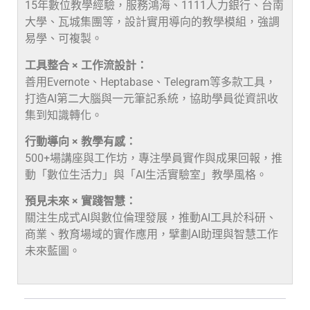
15年數位教學經驗，服務鴻海、1111人力銀行、台南
大學、瓦城集團等，設計實用導向的教學模組，強調
易學、可複製。
工具整合 × 工作流設計：
善用Evernote、Heptabase、Telegram等多款工具，
打造AI第二大腦與一元筆記系統，協助學員從資訊收
集到知識轉化。
行動導向 × 教學有感：
500+場講座與工作坊，專注學員實作與成果回報，推
動「數位生活力」與「AI生活實驗室」教學風格。
預見未來 × 實踐智慧：
關注生成式AI與數位倫理發展，推動AI工具於科研、
商業、教育場域的實作應用，擘劃AI助理與智慧工作
未來藍圖。