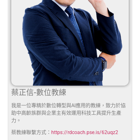
蔡正信-數位教練
我是一位專精於數位轉型與AI應用的教練，致力於協
助中高齡族群與企業主有效運用科技工具提升生產
力。
蔡教練聯繫方式：
https://rdcoach.pse.is/62uqz2