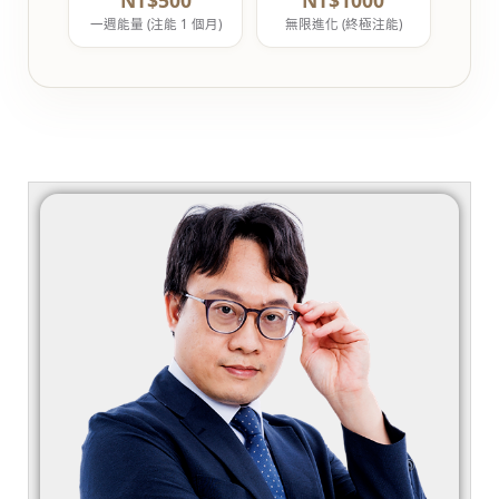
一週能量 (注能 1 個月)
無限進化 (終極注能)