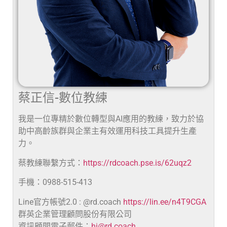
蔡正信-數位教練
我是一位專精於數位轉型與AI應用的教練，致力於協
助中高齡族群與企業主有效運用科技工具提升生產
力。
蔡教練聯繫方式：
https://rdcoach.pse.is/62uqz2
手機：0988-515-413
Line官方帳號2.0 : @rd.coach
https://lin.ee/n4T9CGA
群英企業管理顧問股份有限公司
資訊顧問電子郵件：
hi@rd.coach