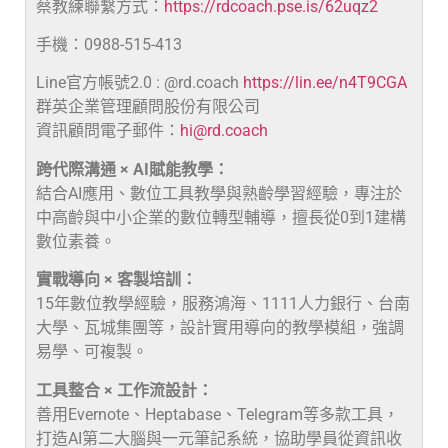
蔡教練聯繫方式：
https://rdcoach.pse.is/62uqz2
手機：0988-515-413
Line官方帳號2.0 : @rd.coach
https://lin.ee/n4T9CGA
群英企業管理顧問股份有限公司
資訊顧問電子郵件：
hi@rd.coach
跨代際溝通 × AI賦能教學：
結合AI應用、數位工具教學與熟齡學習經驗，專注於
中高齡與中小企業的數位轉型輔導，擅長從0到1建構
數位素養。
實戰導向 × 客製培訓：
15年數位教學經驗，服務鴻海、1111人力銀行、台南
大學、瓦城集團等，設計實用導向的教學模組，強調
易學、可複製。
工具整合 × 工作流設計：
善用Evernote、Heptabase、Telegram等多款工具，
打造AI第二大腦與一元筆記系統，協助學員從資訊收