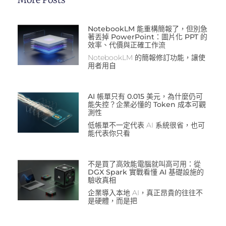
NotebookLM 能重構簡報了，但別急
著丟掉 PowerPoint：圖片化 PPT 的
效率、代價與正確工作流
NotebookLM 的簡報修訂功能，讓使
用者用自
AI 帳單只有 0.015 美元，為什麼仍可
能失控？企業必懂的 Token 成本可觀
測性
低帳單不一定代表 AI 系統很省，也可
能代表你只看
不是買了高效能電腦就叫高可用：從
DGX Spark 實戰看懂 AI 基礎設施的
驗收真相
企業導入本地 AI，真正昂貴的往往不
是硬體，而是把