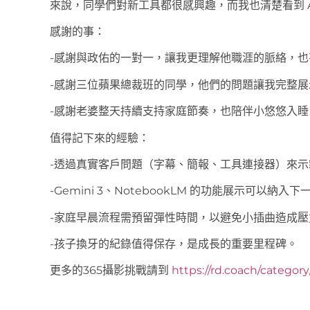
來說，同學們對新工具都很感興趣，而我也清楚看到 A
感謝的事：
-感謝與政佑的一對一，讓我更理解他職涯的脈絡，
-感謝三位蘋果總裁班的同學，他們的問題讓我完整展示
-感謝老婆整天持續支持家庭節奏，也陪伴小悠悠入睡
值得記下來的經驗：
-透過真實客戶問題（字幕、簡報、工具連接器）來示範
-Gemini 3、NotebookLM 的功能展示可以納入
-家庭早晨流程需預留彈性時間，以避免小插曲造成壓
-孩子換牙的紀錄值得保存，是成長的重要里程碑。
更多的365攝影挑戰請到
https://rd.coach/categor