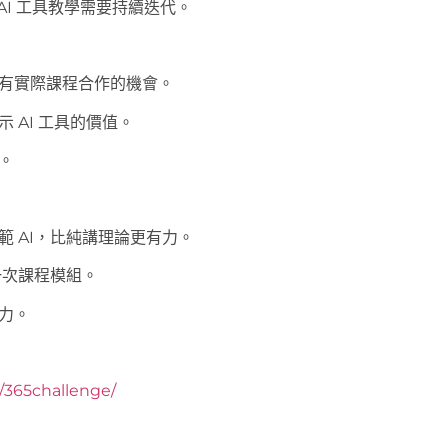
I 工具教學需要持續迭代。
也有實際課程合作的機會。
 AI 工具的價值。
。
 AI，比純講理論更有力。
下一次課程模組。
力。
y/365challenge/