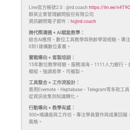
Line官方帳號2.0 : @rd.coach
https://lin.ee/n4T9
群英企業管理顧問股份有限公司
資訊顧問電子郵件：
hi@rd.coach
跨代際溝通 × AI賦能教學：
結合AI應用、數位工具教學與熟齡學習經驗，專
0到1建構數位素養。
實戰導向 × 客製培訓：
15年數位教學經驗，服務鴻海、1111人力銀行
模組，強調易學、可複製。
工具整合 × 工作流設計：
善用Evernote、Heptabase、Telegra
從資訊收集到知識轉化。
行動導向 × 教學有感：
500+場講座與工作坊，專注學員實作與成果回報
風格。