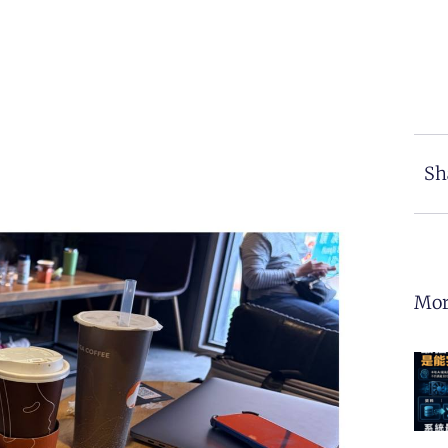
Sh
Mor